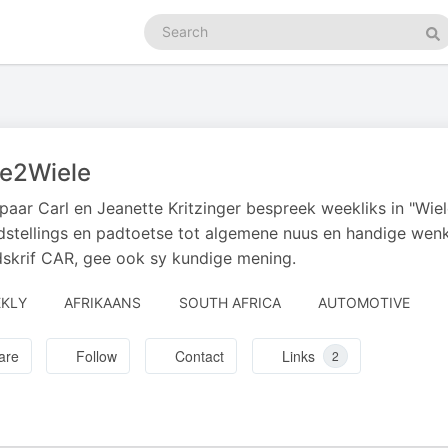
Search
podcasts
Se
le2Wiele
paar Carl en Jeanette Kritzinger bespreek weekliks in "Wie
stellings en padtoetse tot algemene nuus en handige wenk
dskrif CAR, gee ook sy kundige mening.
KLY
AFRIKAANS
SOUTH AFRICA
AUTOMOTIVE
are
Follow
Contact
Links
2