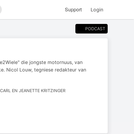
Support
Login
arch
PODCAST
le2Wiele" die jongste motornuus, van
e. Nicol Louw, tegniese redakteur van
AUTHORED
CARL EN JEANETTE KRITZINGER
BY