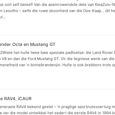
e ooit self beleef! Van die asemrowendste dele van KwaZulu-Na
in Lesotho – selfs die ruwe skoonheid van die Oos-Kaap… dit h
ul…
fender Octa en Mustang GT
e2Wiele het hulle twee baie spesiale padtoetse: die Land Rover
bo V8 en dan die Ford Mustang GT. Vir die tegniese wenk van di
snelheid van ’n binnebrandenjin. Hulle is ook breëbors trots o
we RAV4, iCAUR
enerasie RAV4 bekend gestel – ’n pragtige sportnutsvoertuig 
e ver die model ontwikkel het sedert die eerste RAV4 in 1994 b