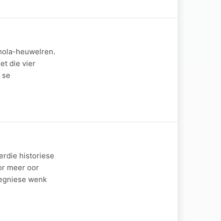
imola-heuwelren.
et die vier
 se
erdie historiese
or meer oor
 tegniese wenk