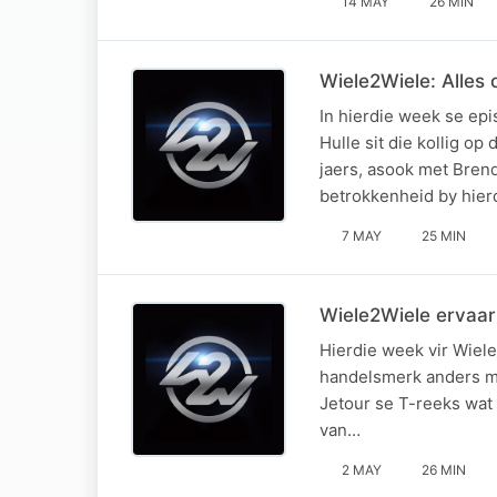
14 MAY
26 MIN
Wiele2Wiele: Alles
In hierdie week se epi
Hulle sit die kollig o
jaers, asook met Bren
betrokkenheid by hier
7 MAY
25 MIN
Wiele2Wiele ervaa
Hierdie week vir Wiele
handelsmerk anders ma
Jetour se T-reeks wat 
van…
2 MAY
26 MIN