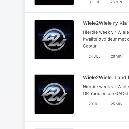
31 JUL
26 MIN
Wiele2Wiele ry Kia
Hierdie week vir Wiel
kwaliteittyd deur met 
Captur.
24 JUL
26 MIN
Wiele2Wiele: Land 
Hierdie week vir Wiele
GR Yaris en die GAC 
20 JUL
25 MIN