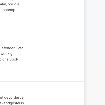
tal, oor die
et boonop
 Defender Octa
e week gesels
p ons Suid-
met gevorderde
ekendgestel is.