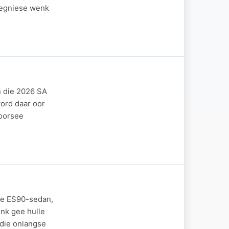
tegniese wenk
n die 2026 SA
ord daar oor
 oorsee
ese ES90-sedan,
enk gee hulle
 die onlangse