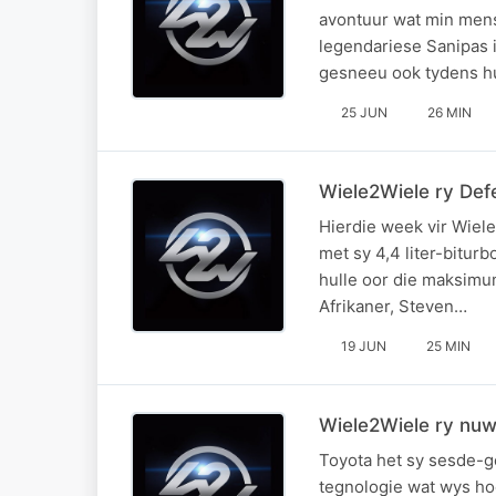
avontuur wat min mens
legendariese Sanipas 
gesneeu ook tydens h
25 JUN
26 MIN
Wiele2Wiele ry De
Hierdie week vir Wiel
met sy 4,4 liter-bitur
hulle oor die maksimum
Afrikaner, Steven…
19 JUN
25 MIN
Wiele2Wiele ry nu
Toyota het sy sesde-g
tegnologie wat wys ho