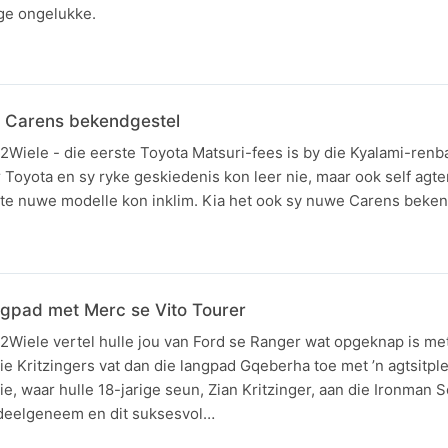
e ongelukke.
e Carens bekendgestel
2Wiele - die eerste Toyota Matsuri-fees is by die Kyalami-ren
 Toyota en sy ryke geskiedenis kon leer nie, maar ook self agte
e nuwe modelle kon inklim. Kia het ook sy nuwe Carens beken
ngpad met Merc se Vito Tourer
2Wiele vertel hulle jou van Ford se Ranger wat opgeknap is me
Die Kritzingers vat dan die langpad Gqeberha toe met ’n agtsitp
e, waar hulle 18-jarige seun, Zian Kritzinger, aan die Ironman S
deelgeneem en dit suksesvol…