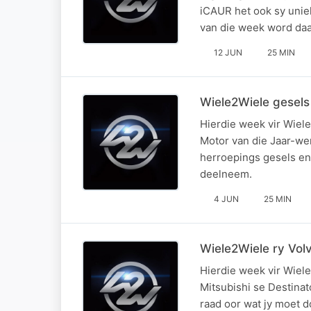
iCAUR het ook sy unie
van die week word da
12 JUN
25 MIN
Wiele2Wiele gesels
Hierdie week vir Wiel
Motor van die Jaar-we
herroepings gesels en 
deelneem.
4 JUN
25 MIN
Wiele2Wiele ry Vol
Hierdie week vir Wiele
Mitsubishi se Destinat
raad oor wat jy moet 