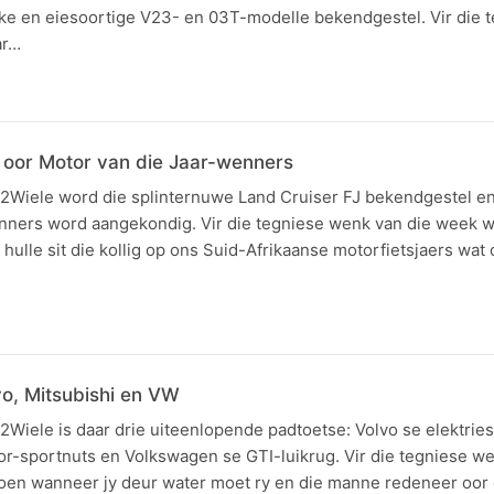
ke en eiesoortige V23- en 03T-modelle bekendgestel. Vir die 
ar…
 oor Motor van die Jaar-wenners
e2Wiele word die splinternuwe Land Cruiser FJ bekendgestel e
nners word aangekondig. Vir die tegniese wenk van die week w
hulle sit die kollig op ons Suid-Afrikaanse motorfietsjaers wat
vo, Mitsubishi en VW
2Wiele is daar drie uiteenlopende padtoetse: Volvo se elektri
or-sportnuts en Volkswagen se GTI-luikrug. Vir die tegniese w
doen wanneer jy deur water moet ry en die manne redeneer oor