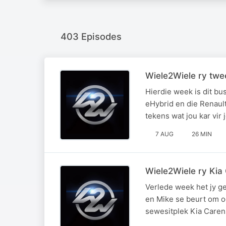
403 Episodes
Wiele2Wiele ry twe
Hierdie week is dit b
eHybrid en die Renault
tekens wat jou kar vir
7 AUG
26 MIN
Wiele2Wiele ry Kia
Verlede week het jy ge
en Mike se beurt om oo
sewesitplek Kia Carens