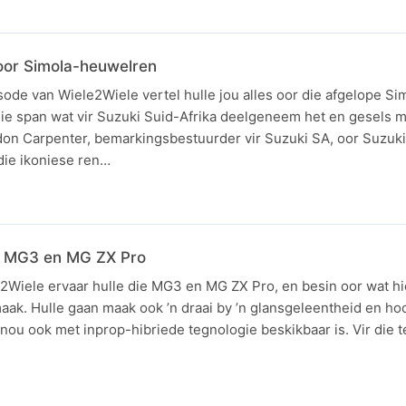
 oor Simola-heuwelren
sode van Wiele2Wiele vertel hulle jou alles oor die afgelope S
p die span wat vir Suzuki Suid-Afrika deelgeneem het en gesels m
don Carpenter, bemarkingsbestuurder vir Suzuki SA, oor Suzuki
die ikoniese ren…
r MG3 en MG ZX Pro
2Wiele ervaar hulle die MG3 en MG ZX Pro, en besin oor wat hi
ak. Hulle gaan maak ook ’n draai by ’n glansgeleentheid en ho
nou ook met inprop-hibriede tegnologie beskikbaar is. Vir die