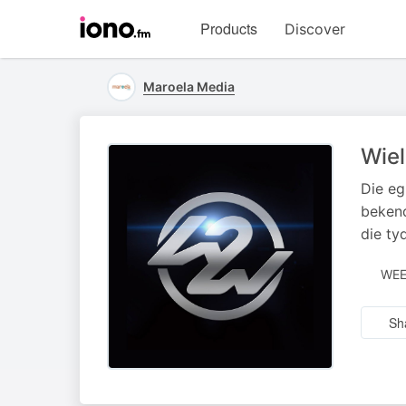
Visit
Products
Discover
iono.fm
homepage
Maroela Media
Wie
Die eg
bekend
die ty
WEE
Sh