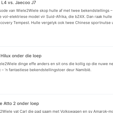
 L4 vs. Jaecoo J7
isode van Wiele2Wiele skop hulle af met twee bekendstellings 
 vol-elektriese model vir Suid-Afrika, die bZ4X. Dan raak hulle
scovery Tempest. Hulle vergelyk ook twee Chinese sportnutse u
Hilux onder die loep
le2Wiele dinge effe anders en sit ons die kollig op die nuwe 
 – ’n fantastiese bekendstellingstoer deur Namibië.
e Atto 2 onder loep
e2Wiele vat Carl die pad saam met Volkswagen en sy Amarok-mo