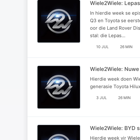
Wiele2Wiele: Lepas
In hierdie week se ep
Q3 en Toyota se eerste
oor die Land Rover Di
stal: die Lepas…
10 JUL
26 MIN
Wiele2Wiele: Nuwe 
Hierdie week doen Wie
generasie Toyota Hilux
3 JUL
26 MIN
Wiele2Wiele: BYD s
Hierdie week vir Wiel