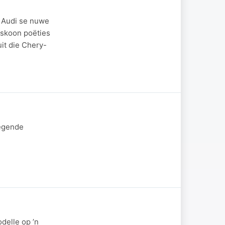
– Audi se nuwe
 skoon poëties
it die Chery-
negende
delle op ’n