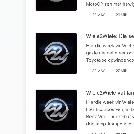
MotoGP-ren met hewig
29 MAY
26 MIN
Wiele2Wiele: Kia s
Hierdie week vir Wiele
gaste nie net meer oor
Toyota se opwindendst
22 MAY
27 MIN
Wiele2Wiele vat la
Hierdie week vir Wiele
liter EcoBoost-enjin. 
Benz Vito Tourer-bussi
driekamp-kompetisie 