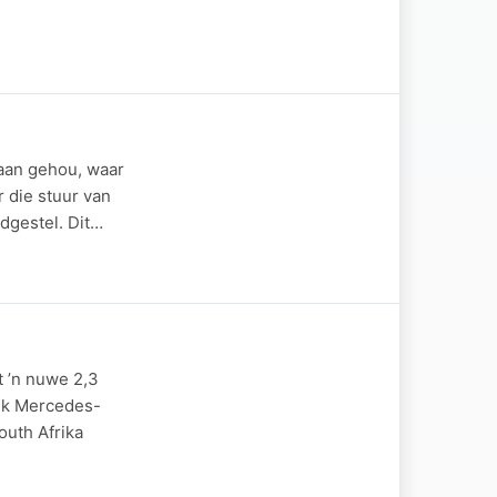
baan gehou, waar
r die stuur van
dgestel. Dit…
t ’n nuwe 2,3
lek Mercedes-
outh Afrika