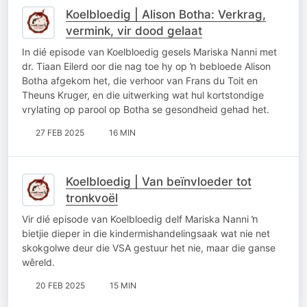
Koelbloedig | Alison Botha: Verkrag,
vermink, vir dood gelaat
In dié episode van Koelbloedig gesels Mariska Nanni met
dr. Tiaan Eilerd oor die nag toe hy op ŉ bebloede Alison
Botha afgekom het, die verhoor van Frans du Toit en
Theuns Kruger, en die uitwerking wat hul kortstondige
vrylating op parool op Botha se gesondheid gehad het.
27 FEB 2025
16 MIN
Koelbloedig | Van beïnvloeder tot
tronkvoël
Vir dié episode van Koelbloedig delf Mariska Nanni ŉ
bietjie dieper in die kindermishandelingsaak wat nie net
skokgolwe deur die VSA gestuur het nie, maar die ganse
wêreld.
20 FEB 2025
15 MIN