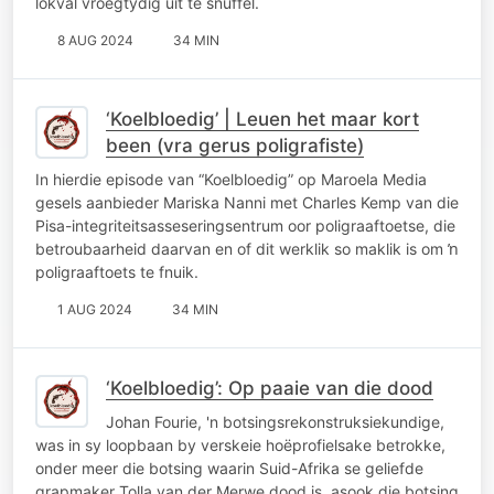
lokval vroegtydig uit te snuffel.
8 AUG 2024
34 MIN
‘Koelbloedig’ | Leuen het maar kort
been (vra gerus poligrafiste)
In hierdie episode van “Koelbloedig” op Maroela Media
gesels aanbieder Mariska Nanni met Charles Kemp van die
Pisa-integriteitsasseseringsentrum oor poligraaftoetse, die
betroubaarheid daarvan en of dit werklik so maklik is om ŉ
poligraaftoets te fnuik.
1 AUG 2024
34 MIN
‘Koelbloedig’: Op paaie van die dood
Johan Fourie, 'n botsingsrekonstruksiekundige,
was in sy loopbaan by verskeie hoëprofielsake betrokke,
onder meer die botsing waarin Suid-Afrika se geliefde
grapmaker Tolla van der Merwe dood is, asook die botsing