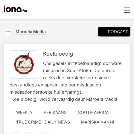
PODCAST
Maroela Media
Koelbloedig
Ons gesels in "Koelbloedig" oor ware
misdaad in Suid-Afrika. Die eerste
reeks deel verskeie forensiese
deskundiges en spesialiste oor misdaad en
misdaadondersoeke hul ervarings.
"Koelbloedig" word vervaardig deur Maroela Media.
WEEKLY
AFRIKAANS
SOUTH AFRICA
AUTHORED
TRUE CRIME · DAILY NEWS
MARISKA NANNI
BY