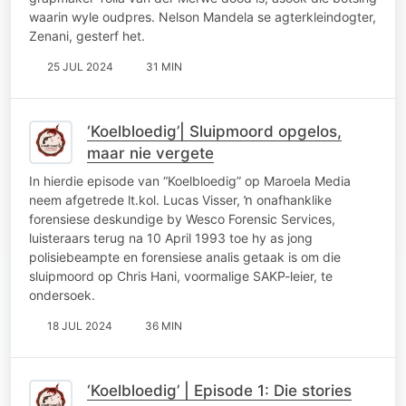
waarin wyle oudpres. Nelson Mandela se agterkleindogter,
Zenani, gesterf het.
25 JUL 2024
31 MIN
‘Koelbloedig’| Sluipmoord opgelos,
maar nie vergete
In hierdie episode van “Koelbloedig” op Maroela Media
neem afgetrede lt.kol. Lucas Visser, ŉ onafhanklike
forensiese deskundige by Wesco Forensic Services,
luisteraars terug na 10 April 1993 toe hy as jong
polisiebeampte en forensiese analis getaak is om die
sluipmoord op Chris Hani, voormalige SAKP-leier, te
ondersoek.
18 JUL 2024
36 MIN
‘Koelbloedig’ | Episode 1: Die stories