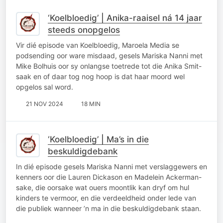
‘Koelbloedig’ | Anika-raaisel ná 14 jaar
steeds onopgelos
Vir dié episode van Koelbloedig, Maroela Media se
podsending oor ware misdaad, gesels Mariska Nanni met
Mike Bolhuis oor sy onlangse toetrede tot die Anika Smit-
saak en of daar tog nog hoop is dat haar moord wel
opgelos sal word.
21 NOV 2024
18 MIN
‘Koelbloedig’ | Ma’s in die
beskuldigdebank
In dié episode gesels Mariska Nanni met verslaggewers en
kenners oor die Lauren Dickason en Madelein Ackerman-
sake, die oorsake wat ouers moontlik kan dryf om hul
kinders te vermoor, en die verdeeldheid onder lede van
die publiek wanneer ’n ma in die beskuldigdebank staan.