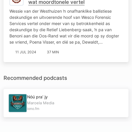
wat moordtonele vertel
Wessie van der Westhuizen ŉ onafhanklike ballistiese
deskundige en uitvoerende hoof van Wesco Forensic
Services vertel onder meer van sy betrokkenheid as
deskundige by die Retief Liebenberg-saak, ŉ pa van
Benoni aan die Oos-Rand wat vir die moord op sy dogter
se vriend, Poena Visser, en dié se pa, Dewaldt,…
11 JUL 2024
37 MIN
Recommended podcasts
Nóú pra’ jy
Maroela Media
iono.fm