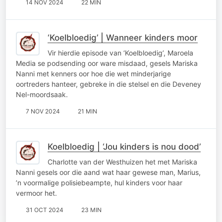
14 NOV 2024
22 MIN
‘Koelbloedig’ | Wanneer kinders moor
Vir hierdie episode van ‘Koelbloedig’, Maroela
Media se podsending oor ware misdaad, gesels Mariska
Nanni met kenners oor hoe die wet minderjarige
oortreders hanteer, gebreke in die stelsel en die Deveney
Nel-moordsaak.
7 NOV 2024
21 MIN
Koelbloedig | ‘Jou kinders is nou dood’
Charlotte van der Westhuizen het met Mariska
Nanni gesels oor die aand wat haar gewese man, Marius,
’n voormalige polisiebeampte, hul kinders voor haar
vermoor het.
31 OCT 2024
23 MIN