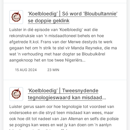
‘Koelbloedig’ | Só word ‘Bloubultannie’
se doppie geklink
Luister in dié episode van ‘Koelbloedig’ wat die
rekonstruksie van ’n misdaadtoneel behels en hoe
afgetrede lt.kol. Frans van der Merwe destyds te werk
gegaan het om ŉ strik te stel vir Manda Reyneke, die ma
wat ’n verhouding met haar dogter se Bloubulkêrel
aangeknoop het en toe twee Nigeriërs…
15 AUG 2024
23 MIN
‘Koelbloedig’ | Tweesnydende
tegnologieswaard kan misdaad
aanhelp of verhinder
Luister gerus saam oor hoe tegnologie tot voordeel van
ondersoeke en die stryd teen misdaad kan wees, maar
ook hoe dit tot nadeel van Jan Alleman en selfs die polisie
se pogings kan wees en wat jy kan doen om ’n aanlyn