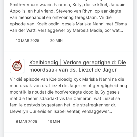
Smith-verhoor waarin haar ma, Kelly, dié se kêrel, Jacquin
Appollis, en hul vriend, Steveno van Rhyn, op aanklagte
van mensehandel en ontvoering teregstaan. Vir dié
episode van ‘Koelbloedig’ gesels Mariska Nanni met Elisma
van der Watt, verslaggewer by Maroela Media, oor wat…
13 MAR 2025
20 MIN
Koelbloedig | Verlore geregtigheid: Die
moordsaak van ds. Liezel de Jager
Vir dié episode van Koelbloedig kyk Mariska Nanni na die
moordsaak van ds. Liezel de Jager en of geregtigheid nog
moontlik is noudat die hoofverdagte dood is. Sy gesels
met die teenmisdaadaktivis Ian Cameron, wat Liezel se
familie destyds bygestaan het, die strafregkenner dr.
Llewellyn Curlewis en Isabel Venter, verslaggewer…
6 MAR 2025
18 MIN