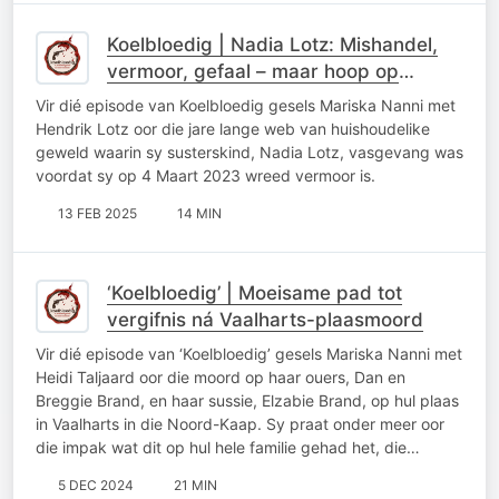
Koelbloedig | Nadia Lotz: Mishandel,
vermoor, gefaal – maar hoop op
geregtigheid lééf
Vir dié episode van Koelbloedig gesels Mariska Nanni met
Hendrik Lotz oor die jare lange web van huishoudelike
geweld waarin sy susterskind, Nadia Lotz, vasgevang was
voordat sy op 4 Maart 2023 wreed vermoor is.
13 FEB 2025
14 MIN
‘Koelbloedig’ | Moeisame pad tot
vergifnis ná Vaalharts-plaasmoord
Vir dié episode van ‘Koelbloedig’ gesels Mariska Nanni met
Heidi Taljaard oor die moord op haar ouers, Dan en
Breggie Brand, en haar sussie, Elzabie Brand, op hul plaas
in Vaalharts in die Noord-Kaap. Sy praat onder meer oor
die impak wat dit op hul hele familie gehad het, die…
5 DEC 2024
21 MIN