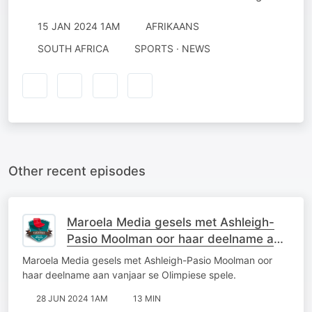
15 JAN 2024 1AM
AFRIKAANS
SOUTH AFRICA
SPORTS · NEWS
Other recent episodes
Maroela Media gesels met Ashleigh-
Pasio Moolman oor haar deelname aan
vanjaar se Olimpiese spele
Maroela Media gesels met Ashleigh-Pasio Moolman oor
haar deelname aan vanjaar se Olimpiese spele.
28 JUN 2024 1AM
13 MIN