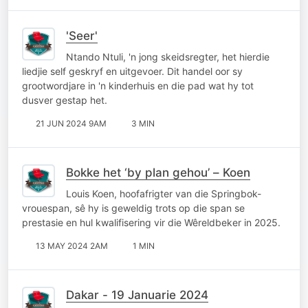
'Seer'
Ntando Ntuli, 'n jong skeidsregter, het hierdie
liedjie self geskryf en uitgevoer. Dit handel oor sy
grootwordjare in 'n kinderhuis en die pad wat hy tot
dusver gestap het.
21 JUN 2024 9AM
3 MIN
Bokke het ‘by plan gehou’ – Koen
Louis Koen, hoofafrigter van die Springbok-
vrouespan, sê hy is geweldig trots op die span se
prestasie en hul kwalifisering vir die Wêreldbeker in 2025.
13 MAY 2024 2AM
1 MIN
Dakar - 19 Januarie 2024