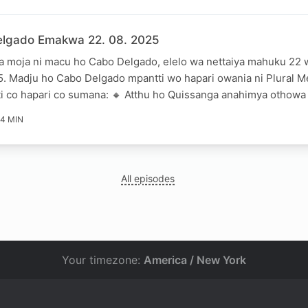
lgado Emakwa 22. 08. 2025
 moja ni macu ho Cabo Delgado, elelo wa nettaiya mahuku 22
. Madju ho Cabo Delgado mpantti wo hapari owania ni Plural M
i co hapari co sumana: 🔸 Atthu ho Quissanga anahimya othowa 
4 MIN
All episodes
Your timezone:
America / New York