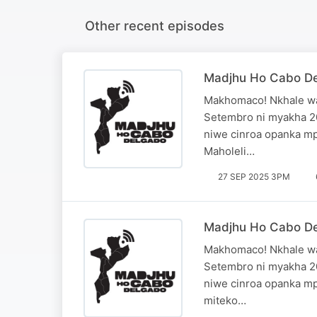
Other recent episodes
Madjhu Ho Cabo De
Makhomaco! Nkhale wa
Setembro ni myakha 20
niwe cinroa opanka mp
Maholeli…
27 SEP 2025 3PM
Madjhu Ho Cabo De
Makhomaco! Nkhale wa
Setembro ni myakha 20
niwe cinroa opanka mp
miteko…