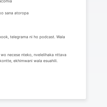
Macomia
ko sana atoropa
ook, telegrama ni ho podcast. Wala
wo necese nteko, nvelelihaka nttava
ontte, ekhimwani wala esuahili.