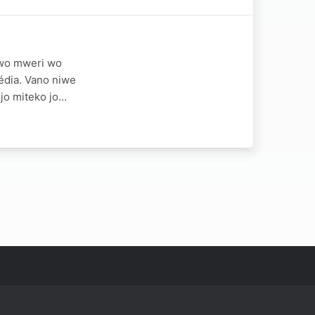
 wo mweri wo
édia. Vano niwe
jo miteko jo…