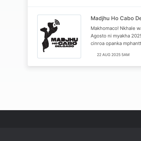
Madjhu Ho Cabo De
Makhomaco! Nkhale wa
Agosto ni myakha 2025
cinroa opanka mphantt
22 AUG 2025 5AM