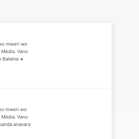
 wo mweri wo
 Média. Vano
o Balama 🔸
 wo mweri wo
 Média. Vano
Ruanda anavara