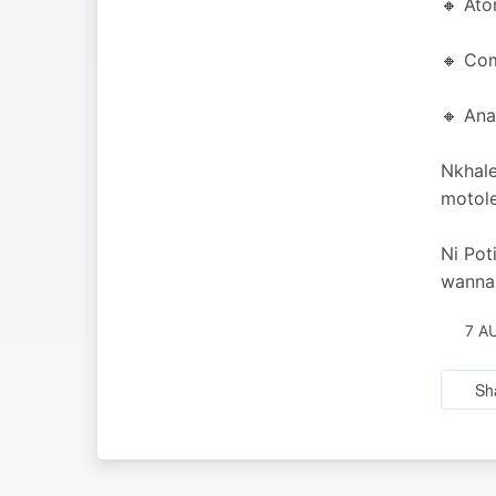
🔸 Ato
🔸 Co
🔸 Ana
Nkhale
motole
Ni Pot
wanna 
7 A
Sh