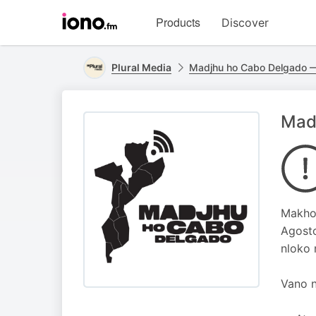
Visit
Products
Discover
iono.fm
homepage
Plural Media
Madjhu ho Cabo Delgado 
Mad
Makho
Agosto
nloko 
Vano n