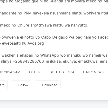
ropa ho Moçambique ni ho Ruanda arii movara nteko ho 
mandante ho PRM navekela nsuanmaha nlattu wohivara nte
nteko ho Chiúre ahotthyawa nlattu wa nanyutto.
 owiwenla ekhotto yo Cabo Delgado wa paginani yo Faceb
 ewebsaitti hu Avoz.org
i wakhenla ehapari ho WhatsApp wo mahuku wo nameli wa 
nlinya +258843285766, ni ilukaa, ekunya, emakhuwa, emak
UG 2024 2AM
OTHER
SOUTH AFRICA
DAILY NEWS
are
Follow
Download