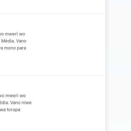
 wo mweri wo
 Média. Vano
owa mono para
 wo mweri wo
édia. Vano niwe
 wa toropa