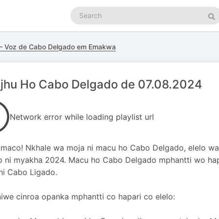
Search
podcasts
Se
— Voz de Cabo Delgado em Emakwa
jhu Ho Cabo Delgado de 07.08.2024
Network error while loading playlist url
maco! Nkhale wa moja ni macu ho Cabo Delgado, elelo wa
 ni myakha 2024. Macu ho Cabo Delgado mphantti wo hapa
ni Cabo Ligado.
iwe cinroa opanka mphantti co hapari co elelo: