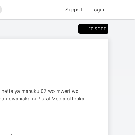
Support
Login
arch
EPISODE
 nettaiya mahuku 07 wo mweri wo
ri owaniaka ni Plural Media otthuka