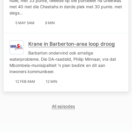
hulle, met 33 punte, tweede op die punteleer na Griekwas
met 40 met die Cheetahs in derde plek met 30 punte. met
slegs…
5 MAY 5AM
9 MIN
Krane in Barberton-area loop droog
Barberton ondervind ook ernstige
waterprobleme. Die DA-raadslid, Philip Minnaar, vra dat
Mbombela-munisipaliteit 'n plan bedink en dit aan
inwoners kommunikeer.
12 FEB 6AM
12 MIN
All episodes