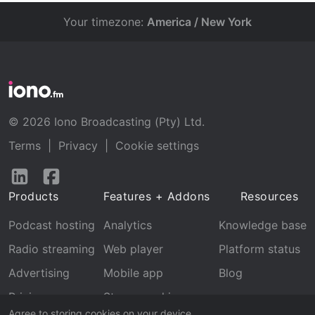
Your timezone:
America / New York
© 2026 Iono Broadcasting (Pty) Ltd.
Terms
|
Privacy
|
Cookie settings
Follow
Follow
us
us
Products
Features + Addons
Resources
on
on
LinkedIn
Facebook
Podcast hosting
Analytics
Knowledge base
Radio streaming
Web player
Platform status
Advertising
Mobile app
Blog
Pricing
Stream archive
Agree to storing cookies on your device.