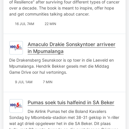
of Resilience" after surviving four different types of cancer
over a decade. The book is meant to inspire, offer hope
and get communities talking about cancer.
16 JUL 7AM
22 MIN
Amaculo Drakie Sonskyntoer arriveer
in Mpumalanga
Die Drakensberg Seunskoor is op toer in die Laeveld en
Mpumalanga. Hendrik Bekker gesels met die Middag
Game Drive oor hul vertonings.
9 JUL 1AM
7 MIN
Pumas soek tuis halfeind in SA Beker
Die Airlink Pumas het die Boland Kavaliers
Sondag by Mbombela-stadion met 38-31 geklop in 'n riller
wat agt drieë opgelewer het in die SA Beker. Dit plaas