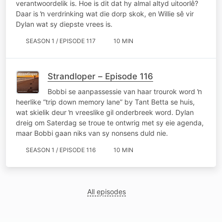
verantwoordelik is. Hoe is dit dat hy almal altyd uitoorlê?
Daar is ŉ verdrinking wat die dorp skok, en Willie sê vir
Dylan wat sy diepste vrees is.
SEASON 1 / EPISODE 117
10 MIN
Strandloper – Episode 116
Bobbi se aanpassessie van haar trourok word ŉ
heerlike “trip down memory lane” by Tant Betta se huis,
wat skielik deur ŉ vreeslike gil onderbreek word. Dylan
dreig om Saterdag se troue te ontwrig met sy eie agenda,
maar Bobbi gaan niks van sy nonsens duld nie.
SEASON 1 / EPISODE 116
10 MIN
All episodes