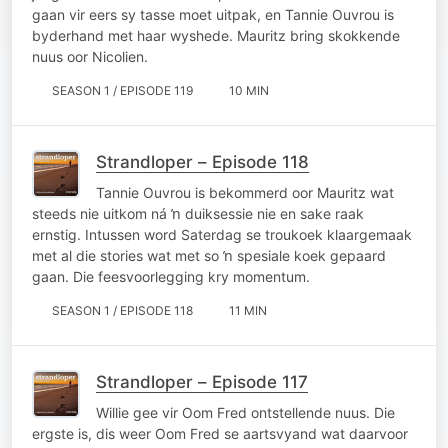
gaan vir eers sy tasse moet uitpak, en Tannie Ouvrou is
byderhand met haar wyshede. Mauritz bring skokkende
nuus oor Nicolien.
SEASON 1 / EPISODE 119
10 MIN
Strandloper – Episode 118
Tannie Ouvrou is bekommerd oor Mauritz wat
steeds nie uitkom ná ŉ duiksessie nie en sake raak
ernstig. Intussen word Saterdag se troukoek klaargemaak
met al die stories wat met so ŉ spesiale koek gepaard
gaan. Die feesvoorlegging kry momentum.
SEASON 1 / EPISODE 118
11 MIN
Strandloper – Episode 117
Willie gee vir Oom Fred ontstellende nuus. Die
ergste is, dis weer Oom Fred se aartsvyand wat daarvoor