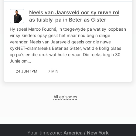
Neels van Jaarsveld oor sy nuwe rol
as tuisbly-pa in Beter as Gister
Hy speel Marco Fouché, 'n toegewyde pa wat sy loopbaan
vir sy kinders opsy gesit het maar nou begin dinge
verander. Neels van Jaarsveld gesels oor die nuwe
kykNET-dramareeks Beter as Gister, wat die kollig plaas
op pa's en die druk wat hulle ervaar. Die reeks begin 30
Junie om…
24 JUN 1PM
7 MIN
All episodes
Your timezone:
America / New York