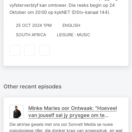
vyfsterverblyf kan omtower. Die reeks begin op 24
Oktober om 20:00 op kykNET (DStv-kanaal 144).
25 OCT 2024 1PM
ENGLISH
SOUTH AFRICA
LEISURE · MUSIC
Other recent episodes
Minke Maries oor Ontwaak: "Hoeveel
van jouself sal jy prysgee om te
behoort?"
Die aktrise gesels met ons oor Sonvelt Media se nuwe
psigologiese riller, die donker krag van groepsdruk, en wat