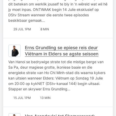
dit beteken om werklik jouself te bly in 'n wêreld wat wil hê
jy moet inpas. ONTWAAK begin 14 Julie eksklusief op
DStv Stream wanneer die eerste twee episodes
beskikbaar gemaak…
29 JUL 1PM
8 MIN
Erns Grundling se epiese reis deur
Viëtnam in Elders se agste seisoen
Van Hanoi se bedrywige strate tot die mistige berge van
Sa Pa, deur magiese grotte, ikoniese baaie en die
energieke strate van Ho Chi Minh-stad dis waarna kykers
kan uitsien wanneer Elders: Viëtnam op Sondag 19 Julie
om 20:00 op kykNET (DStv-kanaal 144) begin uitsaai.
Stapper en skrywer Erns Grundling…
15 JUL 1PM
13 MIN