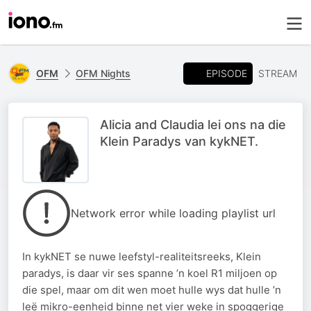
EPISODE
OFM
OFM Nights
STREAM
Alicia and Claudia lei ons na die
Klein Paradys van kykNET.
Network error while loading playlist url
In kykNET se nuwe leefstyl-realiteitsreeks, Klein
paradys, is daar vir ses spanne ’n koel R1 miljoen op
die spel, maar om dit wen moet hulle wys dat hulle ’n
leë mikro-eenheid binne net vier weke in spoggerige