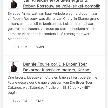
Van Arendsvlei tot Skemergrond:
Robyn Rossouw se volle-sirkel-oomblik
Sy speel 'n ma wat van haar verlede weg hardloop, maar
vir Robyn Rossouw was die rol van Cheryl in Skemergrond
'n kans om haarself te konfronteer. Luister hier na haar
gesprek oor trauma, vertroue op stel, en hoekom hierdie
karakter vir haar so besonders is. Skemergrond word
Maandae tot…
8 JUL 1PM
8 MIN
Bennie Fourie oor Die Broer Toer
Dakaroo: Klassieke motors, Karoo-
kaskenades en broerlike kompetisie
Drie broers, klassieke motors en baie selfvertroue Bennie
Fourie gesels oor die nuwe seisoen van Die Broer Toer
Dakaroo, wat Saterdag 4 Julie om 18:30 op kykNET
begin.
1 JUL 1PM
7 MIN