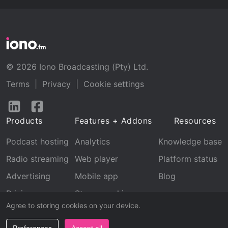
© 2026 Iono Broadcasting (Pty) Ltd.
Terms
|
Privacy
|
Cookie settings
Follow
Follow
us
us
Products
Features + Addons
Resources
on
on
LinkedIn
Facebook
Podcast hosting
Analytics
Knowledge base
Radio streaming
Web player
Platform status
Advertising
Mobile app
Blog
Pricing
Stream archive
Agree to storing cookies on your device.
Recognition