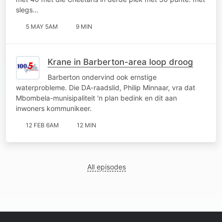
slegs…
5 MAY 5AM
9 MIN
Krane in Barberton-area loop droog
Barberton ondervind ook ernstige
waterprobleme. Die DA-raadslid, Philip Minnaar, vra dat
Mbombela-munisipaliteit 'n plan bedink en dit aan
inwoners kommunikeer.
12 FEB 6AM
12 MIN
All episodes