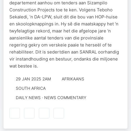
departement aanhou om tenders aan Sizampilo
Construction Projects toe te ken. Volgens Teboho
Sekaledi, ’n DA-LPW, sluit dit die bou van HOP-huise
en skoolopknappings in. Hy sê die maatskappy het 'n
twyfelagtige rekord, maar het die afgelope jare 'n
aansienlike aantal tenders van die provinsiale
regering gekry om verskeie paaie te herseël of te
rehabiliteer. Dit is sedertdien aan SANRAL oorhandig
vir instandhouding en bestuur, ondanks die miljoene
wat bestee is.
29 JAN 2025 2AM
AFRIKAANS
SOUTH AFRICA
DAILY NEWS · NEWS COMMENTARY