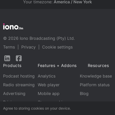
Your timezone:
America / New York
© 2026 Iono Broadcasting (Pty) Ltd.
Terms
|
Privacy
|
Cookie settings
Follow
Follow
us
us
Products
Features + Addons
Resources
on
on
LinkedIn
Facebook
Podcast hosting
Analytics
Knowledge base
Radio streaming
Web player
Platform status
Advertising
Mobile app
Blog
Pricing
Stream archive
Agree to storing cookies on your device.
Recognition