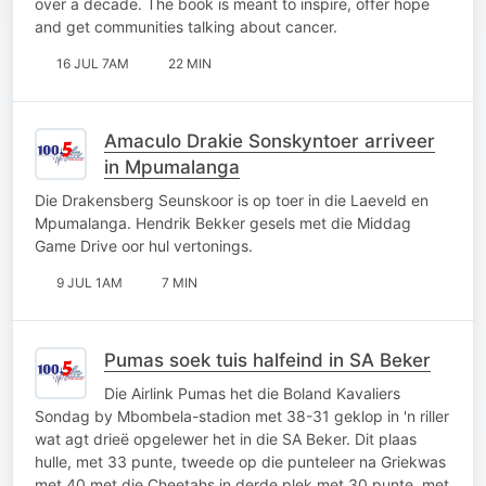
over a decade. The book is meant to inspire, offer hope
and get communities talking about cancer.
16 JUL 7AM
22 MIN
Amaculo Drakie Sonskyntoer arriveer
in Mpumalanga
Die Drakensberg Seunskoor is op toer in die Laeveld en
Mpumalanga. Hendrik Bekker gesels met die Middag
Game Drive oor hul vertonings.
9 JUL 1AM
7 MIN
Pumas soek tuis halfeind in SA Beker
Die Airlink Pumas het die Boland Kavaliers
Sondag by Mbombela-stadion met 38-31 geklop in 'n riller
wat agt drieë opgelewer het in die SA Beker. Dit plaas
hulle, met 33 punte, tweede op die punteleer na Griekwas
met 40 met die Cheetahs in derde plek met 30 punte. met