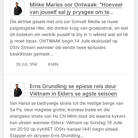
Minke Maries oor Ontwaak: "Hoeveel
van jouself sal jy prysgee om te
behoort?"
Die aktrise gesels met ons oor Sonvelt Media se nuwe
psigologiese riller, die donker krag van groepsdruk, en wat
dit beteken om werklik jouself te bly in 'n wêreld wat wil hê
jy moet inpas. ONTWAAK begin 14 Julie eksklusief op
DStv Stream wanneer die eerste twee episodes
beskikbaar gemaak…
29 JUL 1PM
8 MIN
Erns Grundling se epiese reis deur
Viëtnam in Elders se agste seisoen
Van Hanoi se bedrywige strate tot die mistige berge van
Sa Pa, deur magiese grotte, ikoniese baaie en die
energieke strate van Ho Chi Minh-stad dis waarna kykers
kan uitsien wanneer Elders: Viëtnam op Sondag 19 Julie
om 20:00 op kykNET (DStv-kanaal 144) begin uitsaai.
Stapper en skrywer Erns Grundling…