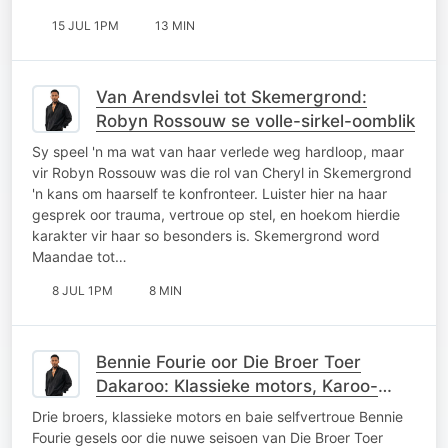
15 JUL 1PM
13 MIN
Van Arendsvlei tot Skemergrond:
Robyn Rossouw se volle-sirkel-oomblik
Sy speel 'n ma wat van haar verlede weg hardloop, maar
vir Robyn Rossouw was die rol van Cheryl in Skemergrond
'n kans om haarself te konfronteer. Luister hier na haar
gesprek oor trauma, vertroue op stel, en hoekom hierdie
karakter vir haar so besonders is. Skemergrond word
Maandae tot…
8 JUL 1PM
8 MIN
Bennie Fourie oor Die Broer Toer
Dakaroo: Klassieke motors, Karoo-
kaskenades en broerlike kompetisie
Drie broers, klassieke motors en baie selfvertroue Bennie
Fourie gesels oor die nuwe seisoen van Die Broer Toer