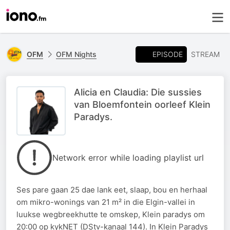
EPISODE
OFM
OFM Nights
STREAM
Alicia en Claudia: Die sussies
van Bloemfontein oorleef Klein
Paradys.
Network error while loading playlist url
Ses pare gaan 25 dae lank eet, slaap, bou en herhaal
om mikro-wonings van 21 m² in die Elgin-vallei in
luukse wegbreekhutte te omskep, Klein paradys om
20:00 op kykNET (DStv-kanaal 144). In Klein Paradys