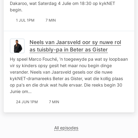
Dakaroo, wat Saterdag 4 Julie om 18:30 op kykNET
begin.
1 JUL 1PM
7 MIN
Neels van Jaarsveld oor sy nuwe rol
as tuisbly-pa in Beter as Gister
Hy speel Marco Fouché, 'n toegewyde pa wat sy loopbaan
vir sy kinders opsy gesit het maar nou begin dinge
verander. Neels van Jaarsveld gesels oor die nuwe
kykNET-dramareeks Beter as Gister, wat die kollig plaas
op pa's en die druk wat hulle ervaar. Die reeks begin 30
Junie om…
24 JUN 1PM
7 MIN
All episodes