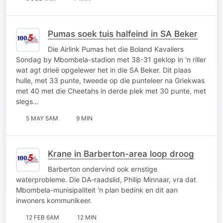
Pumas soek tuis halfeind in SA Beker
Die Airlink Pumas het die Boland Kavaliers
Sondag by Mbombela-stadion met 38-31 geklop in 'n riller
wat agt drieë opgelewer het in die SA Beker. Dit plaas
hulle, met 33 punte, tweede op die punteleer na Griekwas
met 40 met die Cheetahs in derde plek met 30 punte. met
slegs…
5 MAY 5AM
9 MIN
Krane in Barberton-area loop droog
Barberton ondervind ook ernstige
waterprobleme. Die DA-raadslid, Philip Minnaar, vra dat
Mbombela-munisipaliteit 'n plan bedink en dit aan
inwoners kommunikeer.
12 FEB 6AM
12 MIN