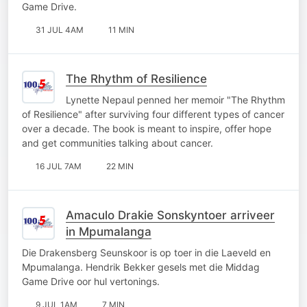
Game Drive.
31 JUL 4AM
11 MIN
The Rhythm of Resilience
Lynette Nepaul penned her memoir "The Rhythm
of Resilience" after surviving four different types of cancer
over a decade. The book is meant to inspire, offer hope
and get communities talking about cancer.
16 JUL 7AM
22 MIN
Amaculo Drakie Sonskyntoer arriveer
in Mpumalanga
Die Drakensberg Seunskoor is op toer in die Laeveld en
Mpumalanga. Hendrik Bekker gesels met die Middag
Game Drive oor hul vertonings.
9 JUL 1AM
7 MIN