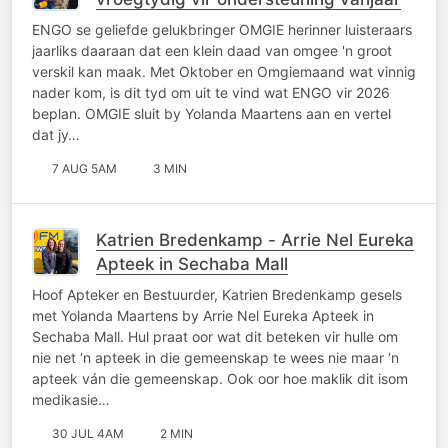
ENGO se geliefde gelukbringer OMGIE herinner luisteraars
jaarliks daaraan dat een klein daad van omgee 'n groot
verskil kan maak. Met Oktober en Omgiemaand wat vinnig
nader kom, is dit tyd om uit te vind wat ENGO vir 2026
beplan. OMGIE sluit by Yolanda Maartens aan en vertel
dat jy…
7 AUG 5AM
3 MIN
Katrien Bredenkamp - Arrie Nel Eureka
Apteek in Sechaba Mall
Hoof Apteker en Bestuurder, Katrien Bredenkamp gesels
met Yolanda Maartens by Arrie Nel Eureka Apteek in
Sechaba Mall. Hul praat oor wat dit beteken vir hulle om
nie net ‘n apteek in die gemeenskap te wees nie maar ‘n
apteek ván die gemeenskap. Ook oor hoe maklik dit isom
medikasie…
30 JUL 4AM
2 MIN