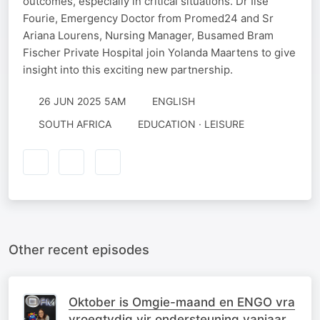
outcomes, especially in critical situations. Dr Ilse
Fourie, Emergency Doctor from Promed24 and Sr
Ariana Lourens, Nursing Manager, Busamed Bram
Fischer Private Hospital join Yolanda Maartens to give
insight into this exciting new partnership.
26 JUN 2025 5AM
ENGLISH
SOUTH AFRICA
EDUCATION · LEISURE
Other recent episodes
Oktober is Omgie-maand en ENGO vra
vroegtydig vir ondersteuning vanjaar