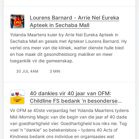
Lourens Barnard - Arrie Nel Eureka
Apteek in Sechaba Mall
Yolanda Maartens kuier by Arrie Nel Eureka Apteek in
Sechaba Mall en gesels met Apteker Lourens Barnard. Hy
vertel ons meer van die kliniek, watter dienste hulle bied
en hoe maak dit gesondheidsorg makliker en meer
toeganklik vir die gemeenskap.
30 JUL 4AM
3 MIN
40 dankies vir 40 jaar van OFM:
Childline FS bedank ‘n besonderse
gesin vir jare se toewyding
Vir OFM se 40ste verjaardag het Yolanda Maartens tydens
Mid-Morning Magic van die begin van die jaar af 40 dade
van goedhartigheid vier. Goedhartigheid kos niks nie. Tog
voel 'n "dankie" so betekenisloos – tydens 40 Acts of
Kindness bedank ons individue en organisasies wat