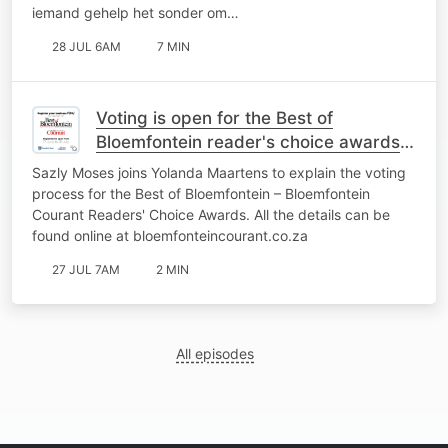
iemand gehelp het sonder om…
28 JUL 6AM
7 MIN
Voting is open for the Best of
Bloemfontein reader's choice awards
for 2026
Sazly Moses joins Yolanda Maartens to explain the voting
process for the Best of Bloemfontein – Bloemfontein
Courant Readers' Choice Awards. All the details can be
found online at bloemfonteincourant.co.za
27 JUL 7AM
2 MIN
All episodes