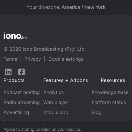
Your timezone:
America / New York
© 2026 Iono Broadcasting (Pty) Ltd.
Terms
|
Privacy
|
Cookie settings
Follow
Follow
us
us
Products
Features + Addons
Resources
on
on
LinkedIn
Facebook
Podcast hosting
Analytics
Knowledge base
Radio streaming
Web player
Platform status
Advertising
Mobile app
Blog
Pricing
Stream archive
Agree to storing cookies on your device.