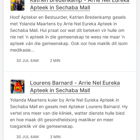
Apteek in Sechaba Mall
Hoof Apteker en Bestuurder, Katrien Bredenkamp gesels
met Yolanda Maartens by Arrie Nel Eureka Apteek in
Sechaba Mall. Hul praat oor wat dit beteken vir hulle om
nie net ‘n apteek in die gemeenskap te wees nie maar ‘n
apteek ván die gemeenskap. Ook oor hoe maklik dit isom
medikasie…
30 JUL 4AM
2 MIN
Lourens Barnard - Arrie Nel Eureka
Apteek in Sechaba Mall
Yolanda Maartens kuier by Arrie Nel Eureka Apteek in
Sechaba Mall en gesels met Apteker Lourens Barnard. Hy
vertel ons meer van die kliniek, watter dienste hulle bied
en hoe maak dit gesondheidsorg makliker en meer
toeganklik vir die gemeenskap.
30 JUL 4AM
3 MIN