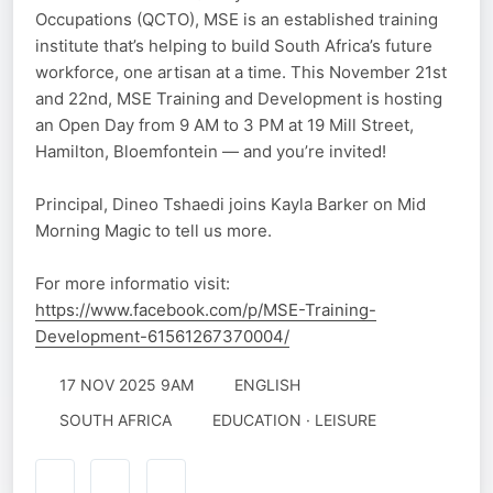
Occupations (QCTO), MSE is an established training
institute that’s helping to build South Africa’s future
workforce, one artisan at a time. This November 21st
and 22nd, MSE Training and Development is hosting
an Open Day from 9 AM to 3 PM at 19 Mill Street,
Hamilton, Bloemfontein — and you’re invited!
Principal, Dineo Tshaedi joins Kayla Barker on Mid
Morning Magic to tell us more.
For more informatio visit:
https://www.facebook.com/p/MSE-Training-
Development-61561267370004/
17 NOV 2025 9AM
ENGLISH
SOUTH AFRICA
EDUCATION · LEISURE