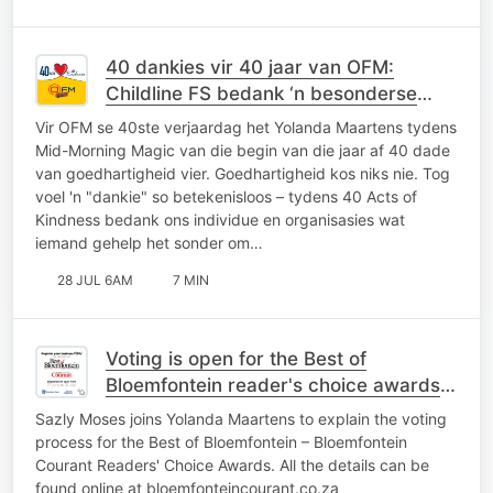
40 dankies vir 40 jaar van OFM:
Childline FS bedank ‘n besonderse
gesin vir jare se toewyding
Vir OFM se 40ste verjaardag het Yolanda Maartens tydens
Mid-Morning Magic van die begin van die jaar af 40 dade
van goedhartigheid vier. Goedhartigheid kos niks nie. Tog
voel 'n "dankie" so betekenisloos – tydens 40 Acts of
Kindness bedank ons individue en organisasies wat
iemand gehelp het sonder om…
28 JUL 6AM
7 MIN
Voting is open for the Best of
Bloemfontein reader's choice awards
for 2026
Sazly Moses joins Yolanda Maartens to explain the voting
process for the Best of Bloemfontein – Bloemfontein
Courant Readers' Choice Awards. All the details can be
found online at bloemfonteincourant.co.za