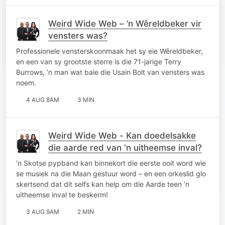
Weird Wide Web – ’n Wêreldbeker vir
vensters was?
Professionele vensterskoonmaak het sy eie Wêreldbeker,
en een van sy grootste sterre is die 71-jarige Terry
Burrows, ’n man wat baie die Usain Bolt van vensters was
noem.
4 AUG 8AM
3 MIN
Weird Wide Web - Kan doedelsakke
die aarde red van 'n uitheemse inval?
’n Skotse pypband kan binnekort die eerste ooit word wie
se musiek na die Maan gestuur word – en een orkeslid glo
skertsend dat dit selfs kan help om die Aarde teen ’n
uitheemse inval te beskerm!
3 AUG 9AM
2 MIN