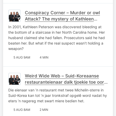
Conspiracy Corner – Murder or owl
Attack? The mystery of Kathleen
Peterson
In 2001, Kathleen Peterson was discovered bleeding at
the bottom of a staircase in her North Carolina home. Her
husband claimed she had fallen. Prosecutors said he had
beaten her. But what if the real suspect wasn’t holding a
weapon?
5 AUG 9AM
4 MIN
Weird Wide Web – Suid-Koreaanse
restauranteienaar dalk tjoekie toe oor
mier-nagereg
Die eienaar van ’n restaurant met twee Michelin-sterre in
Suid-Korea kan tot ’n jaar tronkstraf opgelê word nadat hy
eters ’n nagereg met swart miere bedien het.
5 AUG 8AM
2 MIN