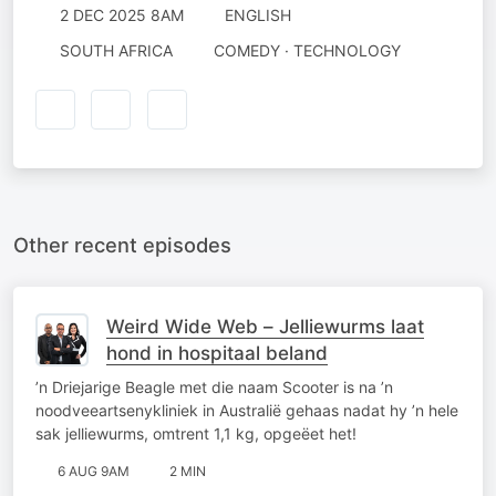
2 DEC 2025 8AM
ENGLISH
SOUTH AFRICA
COMEDY · TECHNOLOGY
Other recent episodes
Weird Wide Web – Jelliewurms laat
hond in hospitaal beland
’n Driejarige Beagle met die naam Scooter is na ’n
noodveeartsenykliniek in Australië gehaas nadat hy ’n hele
sak jelliewurms, omtrent 1,1 kg, opgeëet het!
6 AUG 9AM
2 MIN