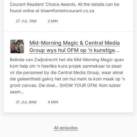
Courant Readers' Choice Awards. All the details can be
found online at bloemfonteincourant.co.za
27 JUL 7AM
2 MIN
Mid-Morning Magic & Central Media
Group wys hul OFM op 'n kunstige
manier
Belinda van Zwijndrecht het die Mid-Morning Magic span
kom help om 'n heerlike kuns projek aanmekaar te slaan
vir die personeel by die Central Media Group, waar almal
die geleentheid gekry het om hul merk te kom maak op 'n
groot canvas. Die doel... SHOW YOUR OFM. Kom luister
saam…
21 JUL 8AM
4 MIN
All episodes