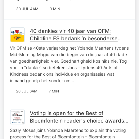
30 JUL 4AM
3 MIN
40 dankies vir 40 jaar van OFM:
Childline FS bedank ‘n besonderse
gesin vir jare se toewyding
Vir OFM se 40ste verjaardag het Yolanda Maartens tydens
Mid-Morning Magic van die begin van die jaar af 40 dade
van goedhartigheid vier. Goedhartigheid kos niks nie. Tog
voel 'n "dankie" so betekenisloos – tydens 40 Acts of
Kindness bedank ons individue en organisasies wat
iemand gehelp het sonder om…
28 JUL 6AM
7 MIN
Voting is open for the Best of
Bloemfontein reader's choice awards
for 2026
Sazly Moses joins Yolanda Maartens to explain the voting
process for the Best of Bloemfontein – Bloemfontein