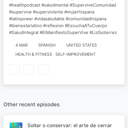
#healthpodcast #saludmental #SuperviveComunidad
#supervive #superviviente #mujerhispana
#latinpower #vidasaludable #comunidadhispana
#bienestarlatino #reflexion #EscuchaATuCuerpo
#SaludIntegral #ElManifiestoSuperVive #LizGutierrez
4 MAR
SPANISH
UNITED STATES
HEALTH & FITNESS · SELF-IMPROVEMENT
Other recent episodes
Soltar o conservar: el arte de cerrar