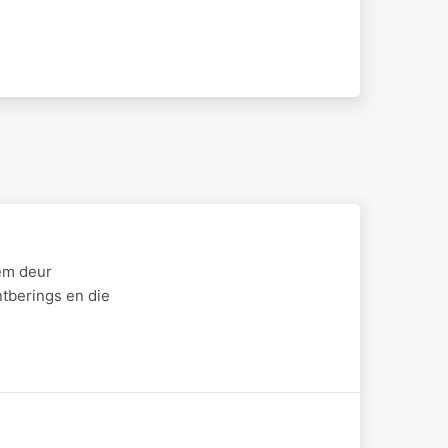
eem deur
ntberings en die