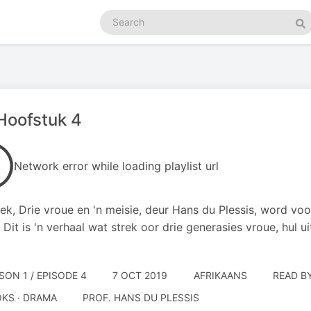
Search
podcasts
Se
Hoofstuk 4
Network error while loading playlist url
ek, Drie vroue en 'n meisie, deur Hans du Plessis, word v
 Dit is 'n verhaal wat strek oor drie generasies vroue, hul 
SON 1 / EPISODE 4
7 OCT 2019
AFRIKAANS
READ B
KS · DRAMA
PROF. HANS DU PLESSIS