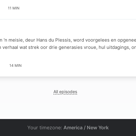
11 MIN
en 'n meisie, deur Hans du Plessis, word voorgelees en opgen
'n verhaal wat strek oor drie generasies vroue, hul uitdagings, o
14 MIN
All episodes
Your timezone:
America / New York