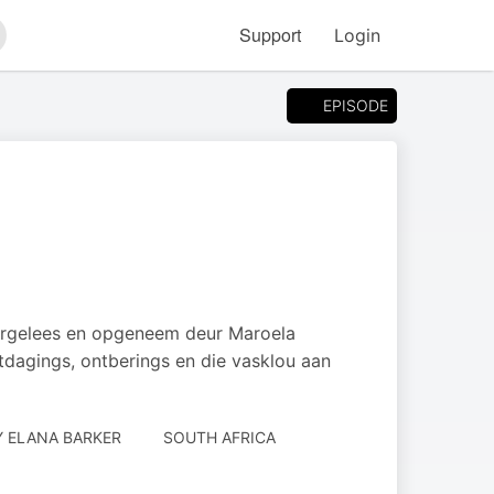
Support
Login
arch
EPISODE
oorgelees en opgeneem deur Maroela
uitdagings, ontberings en die vasklou aan
Y
ELANA BARKER
SOUTH AFRICA