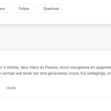
are
Follow
Download
en 'n meisie, deur Hans du Plessis, word voorgelees en opgen
'n verhaal wat strek oor drie generasies vroue, hul uitdagings, o
16 MIN