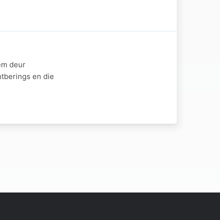
eem deur
ntberings en die