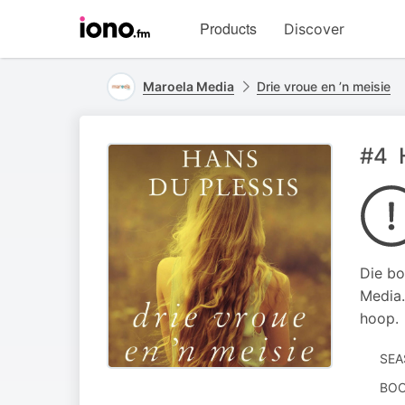
Visit
Products
Discover
iono.fm
homepage
Maroela Media
Drie vroue en ’n meisie
#4 
Die bo
Media.
hoop.
SEA
BOO