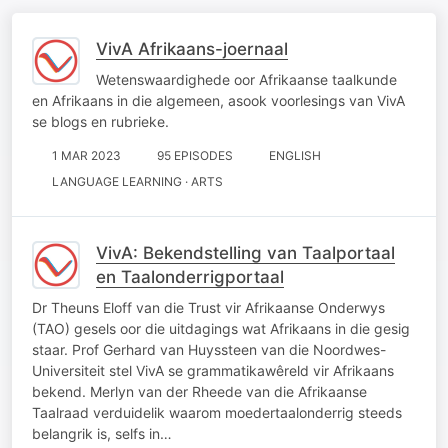
VivA Afrikaans-joernaal
Wetenswaardighede oor Afrikaanse taalkunde
en Afrikaans in die algemeen, asook voorlesings van VivA
se blogs en rubrieke.
1 MAR 2023
95 EPISODES
ENGLISH
LANGUAGE LEARNING · ARTS
VivA: Bekendstelling van Taalportaal
en Taalonderrigportaal
Dr Theuns Eloff van die Trust vir Afrikaanse Onderwys
(TAO) gesels oor die uitdagings wat Afrikaans in die gesig
staar. Prof Gerhard van Huyssteen van die Noordwes-
Universiteit stel VivA se grammatikawêreld vir Afrikaans
bekend. Merlyn van der Rheede van die Afrikaanse
Taalraad verduidelik waarom moedertaalonderrig steeds
belangrik is, selfs in…