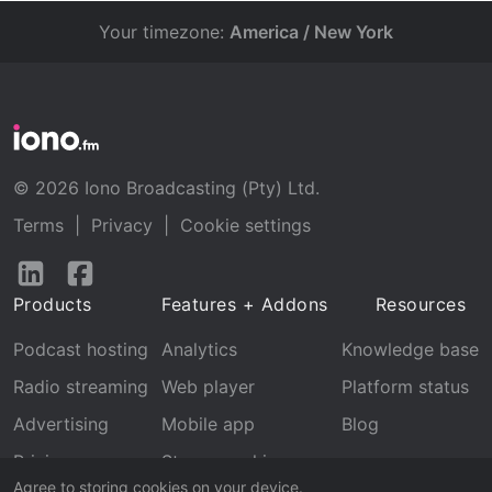
Your timezone:
America / New York
© 2026 Iono Broadcasting (Pty) Ltd.
Terms
|
Privacy
|
Cookie settings
Follow
Follow
us
us
Products
Features + Addons
Resources
on
on
LinkedIn
Facebook
Podcast hosting
Analytics
Knowledge base
Radio streaming
Web player
Platform status
Advertising
Mobile app
Blog
Pricing
Stream archive
Agree to storing cookies on your device.