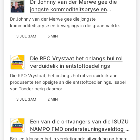
Dr Johnny van der Merwe gee die
jongste kommoditeitspryse en
bewegings in die graanmarkte
Dr Johnny van der Merwe gee die jongste
kommoditeitspryse en bewegings in die graanmarkte.
3 JUL 3AM
5 MIN
Die RPO Vrystaat het onlangs hul rol
verduidelik in entstoftoedelings
Die RPO Vrystaat, het onlangs hul rol verduidelik aan
produsente ten opsigte an die entstoftoedienings. Isabel
van Tonder berig daaroor.
3 JUL 3AM
2 MIN
Een van die ontvangers van die ISUZU
NAMPO FMD ondersteuningsveldtog is
onlangs aangewys
Bek-en-klouseer het 'n vernietigende uitwerking op boere