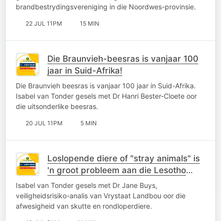
brandbestrydingsvereniging in die Noordwes-provinsie.
22 JUL 11PM
15 MIN
Die Braunvieh-beesras is vanjaar 100
jaar in Suid-Afrika!
Die Braunvieh beesras is vanjaar 100 jaar in Suid-Afrika.
Isabel van Tonder gesels met Dr Hanri Bester-Cloete oor
die uitsonderlike beesras.
20 JUL 11PM
5 MIN
Loslopende diere of "stray animals" is
'n groot probleem aan die Lesotho
grens
Isabel van Tonder gesels met Dr Jane Buys,
veiligheidsrisiko-analis van Vrystaat Landbou oor die
afwesigheid van skutte en rondloperdiere.