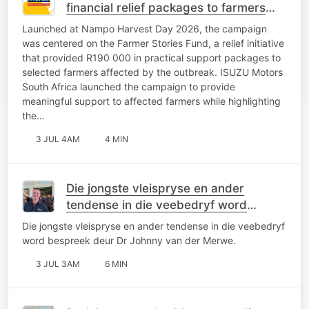
financial relief packages to farmers
affected by FMD
Launched at Nampo Harvest Day 2026, the campaign
was centered on the Farmer Stories Fund, a relief initiative
that provided R190 000 in practical support packages to
selected farmers affected by the outbreak. ISUZU Motors
South Africa launched the campaign to provide
meaningful support to affected farmers while highlighting
the…
3 JUL 4AM
4 MIN
Die jongste vleispryse en ander
tendense in die veebedryf word
bespreek deur Dr Johnny van der
Die jongste vleispryse en ander tendense in die veebedryf
Merwe
word bespreek deur Dr Johnny van der Merwe.
3 JUL 3AM
6 MIN