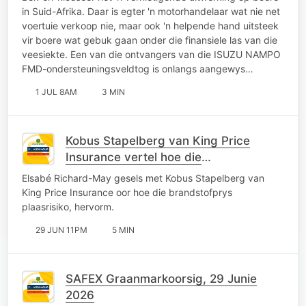
in Suid-Afrika. Daar is egter 'n motorhandelaar wat nie net
voertuie verkoop nie, maar ook 'n helpende hand uitsteek
vir boere wat gebuk gaan onder die finansiele las van die
veesiekte. Een van die ontvangers van die ISUZU NAMPO
FMD-ondersteuningsveldtog is onlangs aangewys…
1 JUL 8AM
3 MIN
Kobus Stapelberg van King Price
Insurance vertel hoe die
brandstofprys plaasrisiko hervorm.
Elsabé Richard-May gesels met Kobus Stapelberg van
King Price Insurance oor hoe die brandstofprys
plaasrisiko, hervorm.
29 JUN 11PM
5 MIN
SAFEX Graanmarkoorsig, 29 Junie
2026