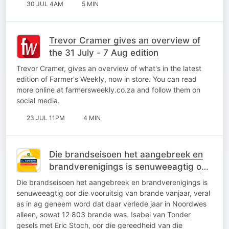
30 JUL 4AM
5 MIN
Trevor Cramer gives an overview of
the 31 July - 7 Aug edition
Trevor Cramer, gives an overview of what's in the latest
edition of Farmer's Weekly, now in store. You can read
more online at farmersweekly.co.za and follow them on
social media.
23 JUL 11PM
4 MIN
Die brandseisoen het aangebreek en
brandverenigings is senuweeagtig oor
die vooruitsig van brande vanjaar
Die brandseisoen het aangebreek en brandverenigings is
senuweeagtig oor die vooruitsig van brande vanjaar, veral
as in ag geneem word dat daar verlede jaar in Noordwes
alleen, sowat 12 803 brande was. Isabel van Tonder
gesels met Eric Stoch, oor die gereedheid van die