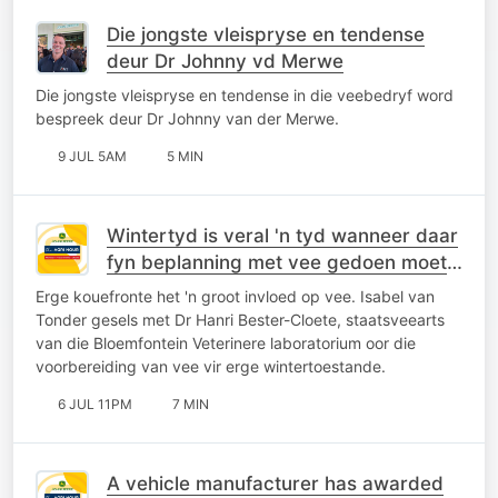
Die jongste vleispryse en tendense
deur Dr Johnny vd Merwe
Die jongste vleispryse en tendense in die veebedryf word
bespreek deur Dr Johnny van der Merwe.
9 JUL 5AM
5 MIN
Wintertyd is veral 'n tyd wanneer daar
fyn beplanning met vee gedoen moet
word
Erge kouefronte het 'n groot invloed op vee. Isabel van
Tonder gesels met Dr Hanri Bester-Cloete, staatsveearts
van die Bloemfontein Veterinere laboratorium oor die
voorbereiding van vee vir erge wintertoestande.
6 JUL 11PM
7 MIN
A vehicle manufacturer has awarded