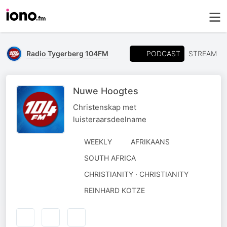
PODCAST
Radio Tygerberg 104FM
STREAM
Nuwe Hoogtes
Christenskap met
luisteraarsdeelname
WEEKLY
AFRIKAANS
SOUTH AFRICA
CHRISTIANITY · CHRISTIANITY
AUTHORED
REINHARD KOTZE
BY