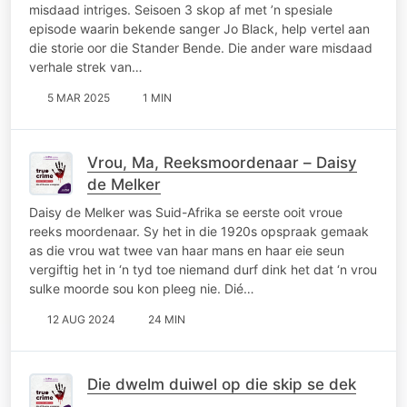
misdaad intriges. Seisoen 3 skop af met ’n spesiale
episode waarin bekende sanger Jo Black, help vertel aan
die storie oor die Stander Bende. Die ander ware misdaad
verhale strek van…
5 MAR 2025
1 MIN
Vrou, Ma, Reeksmoordenaar – Daisy
de Melker
Daisy de Melker was Suid-Afrika se eerste ooit vroue
reeks moordenaar. Sy het in die 1920s opspraak gemaak
as die vrou wat twee van haar mans en haar eie seun
vergiftig het in ‘n tyd toe niemand durf dink het dat ‘n vrou
sulke moorde sou kon pleeg nie. Dié…
12 AUG 2024
24 MIN
Die dwelm duiwel op die skip se dek