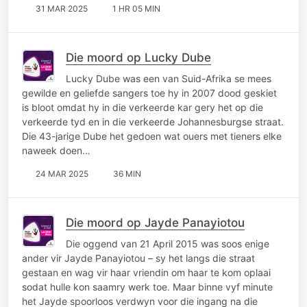
31 MAR 2025
1 HR 05 MIN
Die moord op Lucky Dube
Lucky Dube was een van Suid-Afrika se mees
gewilde en geliefde sangers toe hy in 2007 dood geskiet
is bloot omdat hy in die verkeerde kar gery het op die
verkeerde tyd en in die verkeerde Johannesburgse straat.
Die 43-jarige Dube het gedoen wat ouers met tieners elke
naweek doen…
24 MAR 2025
36 MIN
Die moord op Jayde Panayiotou
Die oggend van 21 April 2015 was soos enige
ander vir Jayde Panayiotou – sy het langs die straat
gestaan en wag vir haar vriendin om haar te kom oplaai
sodat hulle kon saamry werk toe. Maar binne vyf minute
het Jayde spoorloos verdwyn voor die ingang na die