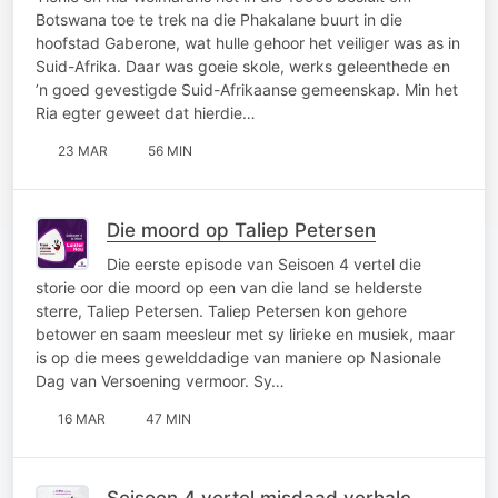
Botswana toe te trek na die Phakalane buurt in die
hoofstad Gaberone, wat hulle gehoor het veiliger was as in
Suid-Afrika. Daar was goeie skole, werks geleenthede en
’n goed gevestigde Suid-Afrikaanse gemeenskap. Min het
Ria egter geweet dat hierdie…
23 MAR
56 MIN
Die moord op Taliep Petersen
Die eerste episode van Seisoen 4 vertel die
storie oor die moord op een van die land se helderste
sterre, Taliep Petersen. Taliep Petersen kon gehore
betower en saam meesleur met sy lirieke en musiek, maar
is op die mees gewelddadige van maniere op Nasionale
Dag van Versoening vermoor. Sy…
16 MAR
47 MIN
Seisoen 4 vertel misdaad verhale