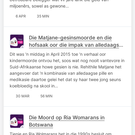
miljoenêrs, sowel as gewone…
6 APR
35 MIN
Die Matjane-gesinsmoorde en die
hofsaak oor die impak van alledaagse
pynpille
Dit was 'n middag in April 2015 toe 'n verhaal oor
kindermoorde ontvou het, soos wat nog nooit vantevore in
Suid-Afrikaanse howe gesien is nie. Rehithile Matjane het
aangevoer dat 'n kombinasie van alledaagse pille en
medikasie daartoe gelei het dat sy haar twee jong seuns
koelbloedig na skool in…
30 MAR
56 MIN
Die Moord op Ria Womarans in
Botswana
Tienie en Ria Wolmarans het in die 1990s besluit om