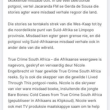
skokkende misdade ooit. In dié veel bekroonde
potgooi, vertel Jacaranda FM se Gerda de Sousa die
stories agter ware misdaad verhale regoor die land.
Die stories se tentakels strek van die Wes-Kaap tot by
die noordelikste punt van Suid-Afrika se Limpopo
provinsie. Misdaad ken egter geen grense nie, en dié
potgooi volg Suid-Afrikaanse misdaad verhale ook in
ander dele van die wêreld.
True Crime South Africa – die Afrikaanse weergawe is
nagevors, geskryf en vervaardig deur Nicole
Engelbrecht vir haar gewilde True Crime South Africa
reeks. Sy is ook die skepper van die gewilde I Lived
Through This potgooi-reeks. Nicole is die skrywer
van vier ware misdaad boeke, insluitende die jongte
Bare Bones: Cold Cases from True Crime South Africa
(gepubliseer in Afrikaans as Klipkoud). Nicole werk
ook met TV produksie maatskappye saam om te help