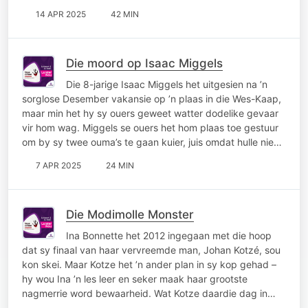
14 APR 2025
42 MIN
Die moord op Isaac Miggels
Die 8-jarige Isaac Miggels het uitgesien na ’n
sorglose Desember vakansie op ’n plaas in die Wes-Kaap,
maar min het hy sy ouers geweet watter dodelike gevaar
vir hom wag. Miggels se ouers het hom plaas toe gestuur
om by sy twee ouma’s te gaan kuier, juis omdat hulle nie…
7 APR 2025
24 MIN
Die Modimolle Monster
Ina Bonnette het 2012 ingegaan met die hoop
dat sy finaal van haar vervreemde man, Johan Kotzé, sou
kon skei. Maar Kotze het ’n ander plan in sy kop gehad –
hy wou Ina ’n les leer en seker maak haar grootste
nagmerrie word bewaarheid. Wat Kotze daardie dag in…