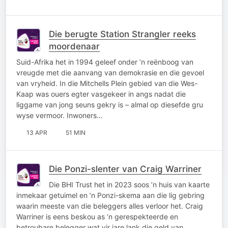
Die berugte Station Strangler reeks
moordenaar
Suid-Afrika het in 1994 geleef onder ’n reënboog van
vreugde met die aanvang van demokrasie en die gevoel
van vryheid. In die Mitchells Plein gebied van die Wes-
Kaap was ouers egter vasgekeer in angs nadat die
liggame van jong seuns gekry is – almal op diesefde gru
wyse vermoor. Inwoners…
13 APR
51 MIN
Die Ponzi-slenter van Craig Warriner
Die BHI Trust het in 2023 soos ’n huis van kaarte
inmekaar getuimel en ’n Ponzi-skema aan die lig gebring
waarin meeste van die beleggers alles verloor het. Craig
Warriner is eens beskou as ’n gerespekteerde en
betroubare belegger wat vir jare lank die geld van