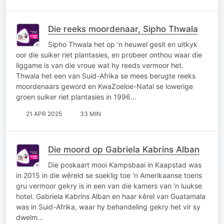
Die reeks moordenaar, Sipho Thwala
Sipho Thwala het op ’n heuwel gesit en uitkyk
oor die suiker riet plantasies, en probeer onthou waar die
liggame is van die vroue wat hy reeds vermoor het.
Thwala het een van Suid-Afrika se mees berugte reeks
moordenaars geword en KwaZoeloe-Natal se lowerige
groen suiker riet plantasies in 1996…
21 APR 2025
33 MIN
Die moord op Gabriela Kabrins Alban
Die poskaart mooi Kampsbaai in Kaapstad was
in 2015 in die wêreld se soeklig toe ’n Amerikaanse toeris
gru vermoor gekry is in een van die kamers van ’n luukse
hotel. Gabriela Kabrins Alban en haar kêrel van Guatamala
was in Suid-Afrika, waar hy behandeling gekry het vir sy
dwelm…