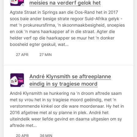
meisies na verderf gelok het
Agtste Straat in Springs aan die Oos-Rand het in 2017
soos baie ander besige strate regoor Suid-Afrika gelyk -
met 'n prokureursfirma, 'n skoonmaakbesigheid, snoepies
en ook 'n mans haarkapper af in die straat. Agter die
helder verf op die haarkapper se muur het 'n donker
boosheid egter geskuil, wat…
27 APR
27 MIN
André Klynsmith se aftreeplanne
eindig in sy tragiese moord
André Klynsmith se hunkering na ’n droom aftrede saam
met sy vrou het in sy tragiese moord geëindig, met ’n
verstommende kinkel oor die ware moordenaar. Hy het in
2016 afgetree met al sy planne in plek. André het
uiteindelik weer liefde gevind en daarna uitgesien om sy
aftrede met…
20 APR
36 MIN