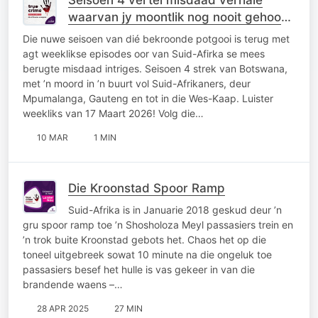
waarvan jy moontlik nog nooit gehoor
het nie
Die nuwe seisoen van dié bekroonde potgooi is terug met
agt weeklikse episodes oor van Suid-Afirka se mees
berugte misdaad intriges. Seisoen 4 strek van Botswana,
met ’n moord in ’n buurt vol Suid-Afrikaners, deur
Mpumalanga, Gauteng en tot in die Wes-Kaap. Luister
weekliks van 17 Maart 2026! Volg die…
10 MAR
1 MIN
Die Kroonstad Spoor Ramp
Suid-Afrika is in Januarie 2018 geskud deur ’n
gru spoor ramp toe ’n Shosholoza Meyl passasiers trein en
’n trok buite Kroonstad gebots het. Chaos het op die
toneel uitgebreek sowat 10 minute na die ongeluk toe
passasiers besef het hulle is vas gekeer in van die
brandende waens –…
28 APR 2025
27 MIN