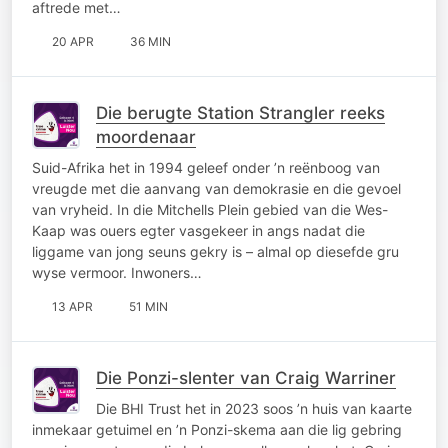
aftrede met…
20 APR
36 MIN
Die berugte Station Strangler reeks
moordenaar
Suid-Afrika het in 1994 geleef onder ’n reënboog van
vreugde met die aanvang van demokrasie en die gevoel
van vryheid. In die Mitchells Plein gebied van die Wes-
Kaap was ouers egter vasgekeer in angs nadat die
liggame van jong seuns gekry is – almal op diesefde gru
wyse vermoor. Inwoners…
13 APR
51 MIN
Die Ponzi-slenter van Craig Warriner
Die BHI Trust het in 2023 soos ’n huis van kaarte
inmekaar getuimel en ’n Ponzi-skema aan die lig gebring