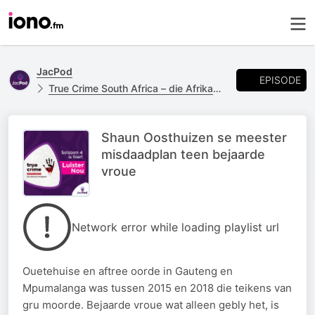
JacPod
EPISODE
True Crime South Africa – die Afrikaanse weergawe
Shaun Oosthuizen se meester
misdaadplan teen bejaarde
vroue
Network error while loading playlist url
Ouetehuise en aftree oorde in Gauteng en
Mpumalanga was tussen 2015 en 2018 die teikens van
gru moorde. Bejaarde vroue wat alleen gebly het, is