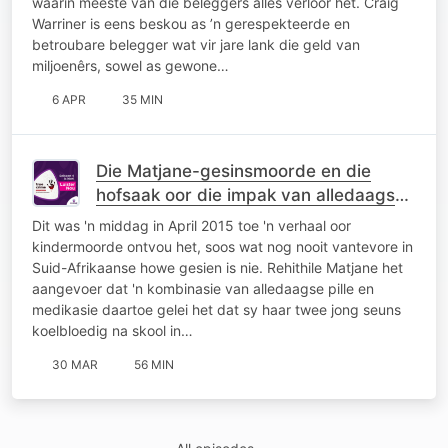
waarin meeste van die beleggers alles verloor het. Craig
Warriner is eens beskou as ’n gerespekteerde en
betroubare belegger wat vir jare lank die geld van
miljoenêrs, sowel as gewone…
6 APR
35 MIN
Die Matjane-gesinsmoorde en die
hofsaak oor die impak van alledaagse
pynpille
Dit was 'n middag in April 2015 toe 'n verhaal oor
kindermoorde ontvou het, soos wat nog nooit vantevore in
Suid-Afrikaanse howe gesien is nie. Rehithile Matjane het
aangevoer dat 'n kombinasie van alledaagse pille en
medikasie daartoe gelei het dat sy haar twee jong seuns
koelbloedig na skool in…
30 MAR
56 MIN