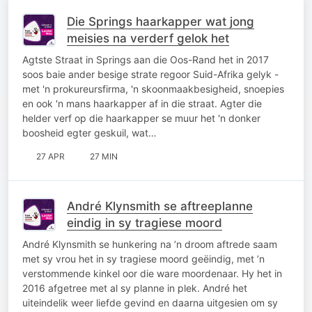
Die Springs haarkapper wat jong
meisies na verderf gelok het
Agtste Straat in Springs aan die Oos-Rand het in 2017
soos baie ander besige strate regoor Suid-Afrika gelyk -
met 'n prokureursfirma, 'n skoonmaakbesigheid, snoepies
en ook 'n mans haarkapper af in die straat. Agter die
helder verf op die haarkapper se muur het 'n donker
boosheid egter geskuil, wat…
27 APR
27 MIN
André Klynsmith se aftreeplanne
eindig in sy tragiese moord
André Klynsmith se hunkering na ’n droom aftrede saam
met sy vrou het in sy tragiese moord geëindig, met ’n
verstommende kinkel oor die ware moordenaar. Hy het in
2016 afgetree met al sy planne in plek. André het
uiteindelik weer liefde gevind en daarna uitgesien om sy