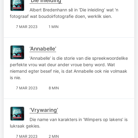
‘Die inleiding’
Albert Bredenhann sê in ‘Die inleiding’ wat 'n
fotograaf wat boudoirfotografie doen, werklik sien.
7 MAR 2023
1 MIN
‘Annabelle’
‘Annabelle’ is die storie van die spreekwoordelike
perfekte vrou wat deur ander vroue beny word. Wat
niemand egter besef nie, is dat Annabelle ook nie volmaak
is nie.
7 MAR 2023
8 MIN
‘Vrywaring’
Die name van karakters in ‘Wimpers op lakens’ is
lukraak gekies.
7 MAR 2023
2 MIN