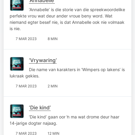
‘Annabelle’
‘Annabelle’ is die storie van die spreekwoordelike
perfekte vrou wat deur ander vroue beny word. Wat
niemand egter besef nie, is dat Annabelle ook nie volmaak
is nie.
7 MAR 2023
8 MIN
‘Vrywaring’
Die name van karakters in ‘Wimpers op lakens’ is
lukraak gekies.
7 MAR 2023
2 MIN
‘Die kind’
‘Die kind’ gaan oor ŉ ma wat drome deur haar
14-jarige dogter najaag.
7 MAR 2023
12 MIN