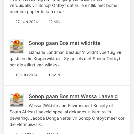
verduidelik vir Sonop Ontbyt dat hulle eintlik met bome
boer om papier te kan maak.
27 JUN 2024
12 MIN
Sonop gaan Bos met wildritte
Lizmarie Landman bestuur 'n wildrit voertuig vir
gaste in die Krugerwildtuin. Sy gesels met Sonop Ontbyt
oor die etiket van wildkyk.
19 JUN 2024
12 MIN
Sonop gaan Bos met Wessa Laeveld
Wessa (Wildlife and Environment Society of
South Africa) Laeveld speel al dekades 'n kern rol in
bewaring. Jacoba Donga vertel vir Sonop Ontbyt meer oor
die vlêrmuisvalk.