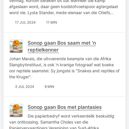
vermag. Kortom beteken dit dat wanneer die kamp
afgeslaan word, daar geen koolstofvoetspoor agtergelaat
word nie. Lysta Stander, mede-eienaar van die Chiefs…
17 JUL 2024
11 MIN
Sonop gaan Bos saam met 'n
reptielkenner
Johan Marais, die uitvoerende beampte van die Afrika
Slangbytinstituut, is ook 'n kranige fotograaf wat boeke
oor reptiele saamstel. Sy jongste is "Snakes and reptiles of
the Kruger".
3 JUL 2024
9 MIN
Sonop gaan Bos met plantasies
Die papierbedryf word verkeerdelik beskuldig
van ontbossing. Samantha Choles van die
Papiervervaardigers Vereniging van Suid-Afrika