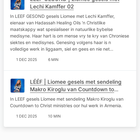
Lechi Kamffer 02
In LEEF GESOND gesels Liomee met Lechi Kamffer,
eienaar van Hadassah Healing Oils 'n Christlike
maatskappy wat spesialiseer in natuurlike bybelse
medisyne. Haar hart is om mense vry te kry van Chroniese
siektes en medisynes. Genesing volgens haar is n
volledige werk in liggaam, siel en gees en nie net…
1 DEC 2025
6 MIN
LÉÉF | Liomee gesels met sendeling
Makro Kiroglu van Countdown to
Christ
In LEEF gesels Líomee met sendeling Makro Kiroglu van
Countdown to Christ ministries oor hul werk in Armenia.
1 DEC 2025
10 MIN