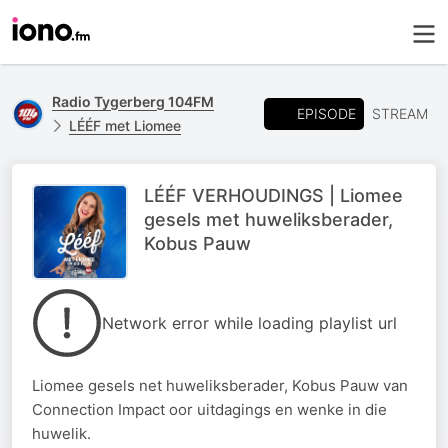
Radio Tygerberg 104FM
EPISODE
STREAM
LÉÉF met Liomee
LÉÉF VERHOUDINGS | Liomee
gesels met huweliksberader,
Kobus Pauw
Network error while loading playlist url
Liomee gesels net huweliksberader, Kobus Pauw van
Connection Impact oor uitdagings en wenke in die
huwelik.