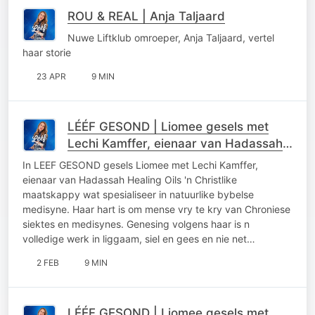
ROU & REAL | Anja Taljaard
Nuwe Liftklub omroeper, Anja Taljaard, vertel
haar storie
23 APR
9 MIN
LÉÉF GESOND | Liomee gesels met
Lechi Kamffer, eienaar van Hadassah
Healing Oils
In LEEF GESOND gesels Liomee met Lechi Kamffer,
eienaar van Hadassah Healing Oils 'n Christlike
maatskappy wat spesialiseer in natuurlike bybelse
medisyne. Haar hart is om mense vry te kry van Chroniese
siektes en medisynes. Genesing volgens haar is n
volledige werk in liggaam, siel en gees en nie net…
2 FEB
9 MIN
LÉÉF GESOND | Liomee gesels met