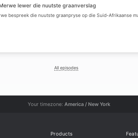
Merwe lewer die nuutste graanverslag
we bespreek die nuutste graanpryse op die Suid-Afrikaanse m
All episodes
Your timezone:
America / New York
Products
Feat