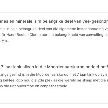
enes en minerale is 'n belangrike deel van vee-gesond
 is 'n baie belangrike deel van die algemene instandhouding va
Dr Hanri Bester-Cloete oor die belangrikheid van aanvullings 
ry is.
 7 jaar lank alleen in die Moordenaarskaroo oorleef het!
langs gevind is in die Moordenaarskaroo, het 7 jaar lank op sy e
kg beklee Rico nou die 2de plek as die wereld se skaap met die 
 van die uithouvermoe en aanpasbaarheid…