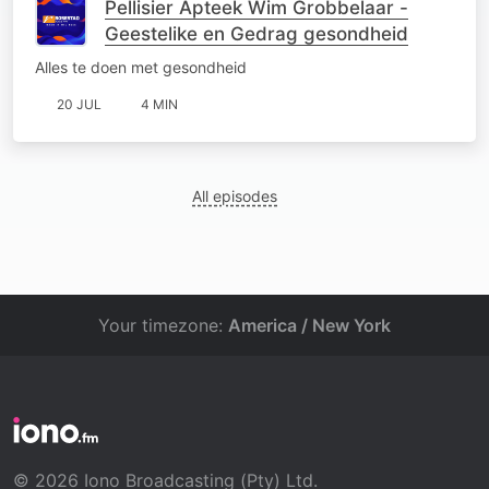
Pellisier Apteek Wim Grobbelaar -
Geestelike en Gedrag gesondheid
Alles te doen met gesondheid
20 JUL
4 MIN
All episodes
Your timezone:
America / New York
© 2026 Iono Broadcasting (Pty) Ltd.