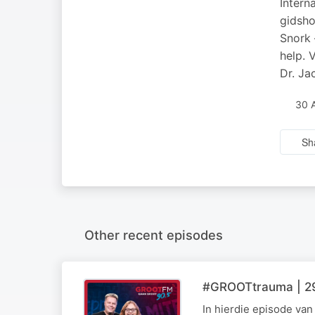
Intern
gidsho
Snork 
help. 
Dr. Ja
30 
Sh
Other recent episodes
#GROOTtrauma | 29
In hierdie episode va