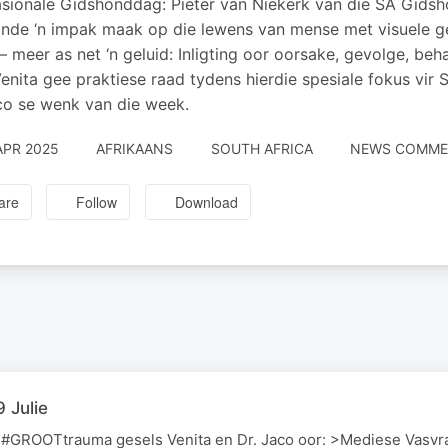
asionale Gidshonddag: Pieter van Niekerk van die SA Gidsh
nde ‘n impak maak op die lewens van mense met visuele 
– meer as net ‘n geluid: Inligting oor oorsake, gevolge, be
Venita gee praktiese raad tydens hierdie spesiale fokus vir
co se wenk van die week.
APR 2025
AFRIKAANS
SOUTH AFRICA
NEWS COMME
are
Follow
Download
 Julie
n #GROOTtrauma gesels Venita en Dr. Jaco oor: >Mediese Vasvr