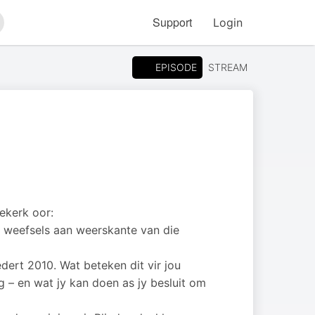
Support
Login
arch
EPISODE
STREAM
ekerk oor:
e weefsels aan weerskante van die
dert 2010. Wat beteken dit vir jou
 – en wat jy kan doen as jy besluit om