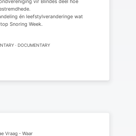
ondvereniging vir Blindes deel hoe
gestremdhede.
handeling én leefstylveranderinge wat
 Stop Snoring Week.
NTARY · DOCUMENTARY
ae Vraag - Waar