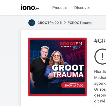
Visit
Products
Discover
iono.fm
homepage
GROOTfm 90.5
#GROOTtrauma
#GR
Hierdi
Medies
agterk
Grieps
gesond
dit nié