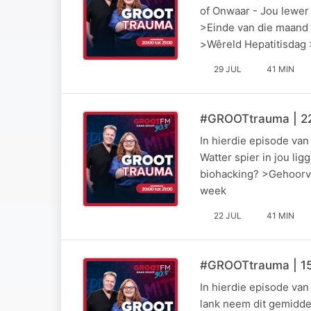
of Onwaar - Jou lewer 
>Einde van die maand 
>Wêreld Hepatitisdag
29 JUL
41 MIN
#GROOTtrauma | 22
In hierdie episode va
Watter spier in jou li
biohacking? >Gehoorve
week
22 JUL
41 MIN
#GROOTtrauma | 15
In hierdie episode va
lank neem dit gemiddel