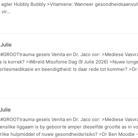
agter Hubbly Bubbly >Vitamiene: Wanneer gesondheidsaanvull
 vir…
Julie
n #GROOTtrauma gesels Venita en Dr. Jaco oor: >Mediese Vasvr
rs is korrek? >Wêreld Misofonie Dag (9 Julie 2026) >Nuwe longe
rliesmedikasie en beendigtheid: Is daar rede tot kommer? >Dr
ulie
n #GROOTtrauma gesels Venita en Dr. Jaco oor: >Mediese Vasvr
menslike liggaam is by geboorte amper dieselfde grootte as in 
like hulpmiddel of nuwe gesondheidsrisiko? >Dr Ben Moodie -