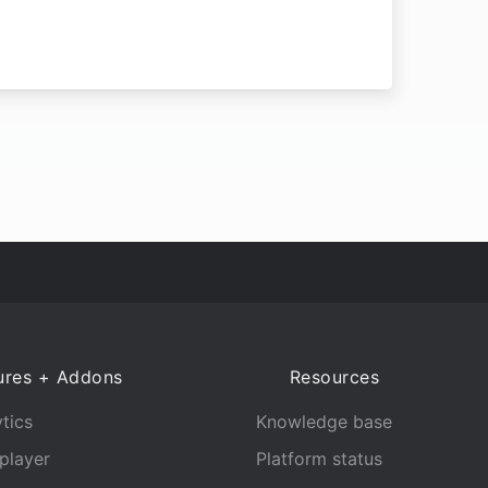
ures + Addons
Resources
tics
Knowledge base
player
Platform status