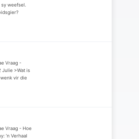
 sy weefsel.
eidsgier?
ae Vraag -
 Julie >Wat is
wenk vir die
ae Vraag - Hoe
y: ’n Verhaal