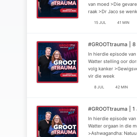
van moed >Die gevare 
raak >Dr Jaco se wenk
15 JUL
41 MIN
#GROOTtrauma | 8 
In hierdie episode va
Watter stelling oor do
volg kanker >Gewigsve
vir die week
8 JUL
42 MIN
#GROOTtrauma | 1 J
In hierdie episode va
Watter orgaan in die 
>Ashwagandha: Natuur