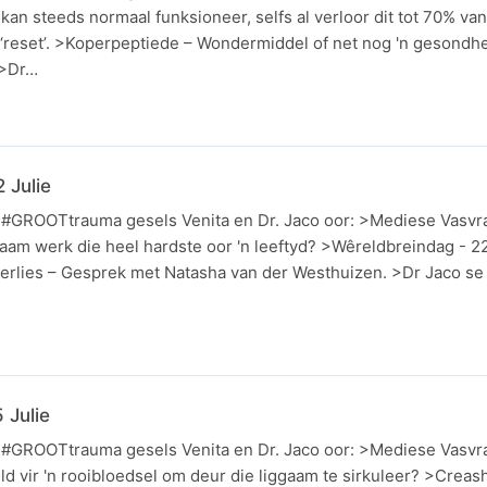
kan steeds normaal funksioneer, selfs al verloor dit tot 70% van
‘reset’. >Koperpeptiede – Wondermiddel of net nog 'n gesondh
 >Dr…
 Julie
n #GROOTtrauma gesels Venita en Dr. Jaco oor: >Mediese Vasvr
ggaam werk die heel hardste oor 'n leeftyd? >Wêreldbreindag - 22
rlies – Gesprek met Natasha van der Westhuizen. >Dr Jaco se 
 Julie
n #GROOTtrauma gesels Venita en Dr. Jaco oor: >Mediese Vasvr
d vir 'n rooibloedsel om deur die liggaam te sirkuleer? >Creash