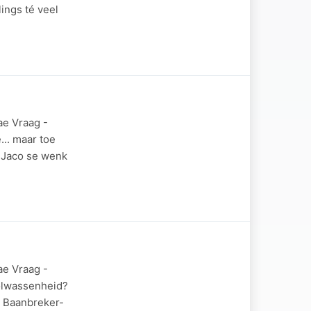
ings té veel
ae Vraag -
... maar toe
 Jaco se wenk
ae Vraag -
volwassenheid?
 Baanbreker-