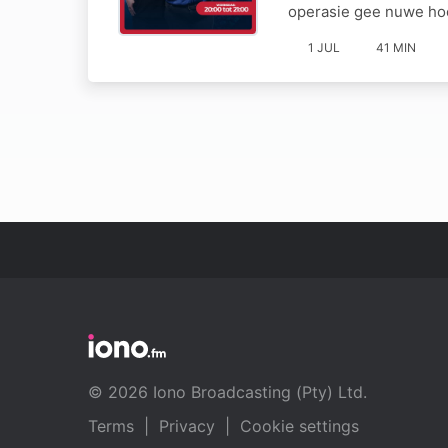
operasie gee nuwe ho
1 JUL
41 MIN
© 2026 Iono Broadcasting (Pty) Ltd.
Terms
|
Privacy
|
Cookie settings