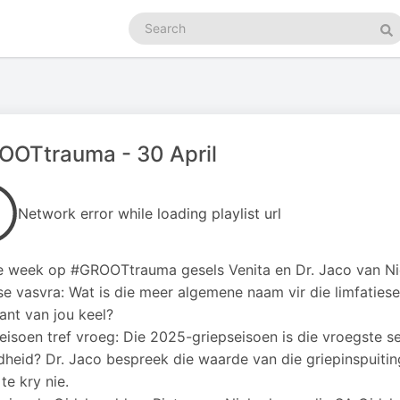
Search
podcasts
Se
OOTtrauma - 30 April
Network error while loading playlist url
e week op #GROOTtrauma gesels Venita en Dr. Jaco van Ni
e vasvra: Wat is die meer algemene naam vir die limfaties
ant van jou keel?
eisoen tref vroeg: Die 2025-griepseisoen is die vroegste se
heid? Dr. Jaco bespreek die waarde van die griepinspuiting
 te kry nie.