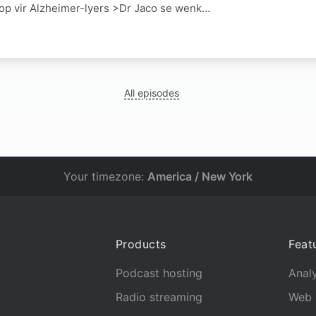
op vir Alzheimer-lyers >Dr Jaco se wenk…
All episodes
Your timezone:
America / New York
Products
Feat
Podcast hosting
Analy
Radio streaming
Web 