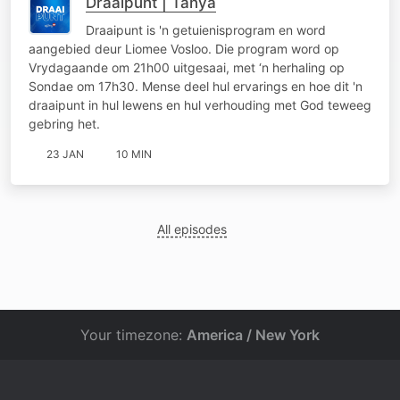
Draaipunt | Tanya
Draaipunt is 'n getuienisprogram en word
aangebied deur Liomee Vosloo. Die program word op
Vrydagaande om 21h00 uitgesaai, met ‘n herhaling op
Sondae om 17h30. Mense deel hul ervarings en hoe dit 'n
draaipunt in hul lewens en hul verhouding met God teweeg
gebring het.
23 JAN
10 MIN
All episodes
Your timezone:
America / New York