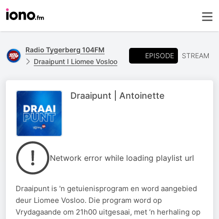
Radio Tygerberg 104FM
EPISODE
STREAM
Draaipunt I Liomee Vosloo
Draaipunt | Antoinette
Network error while loading playlist url
Draaipunt is 'n getuienisprogram en word aangebied
deur Liomee Vosloo. Die program word op
Vrydagaande om 21h00 uitgesaai, met ‘n herhaling op