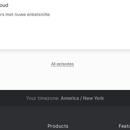
houd
rs met nuwe enkelsnitte
All episodes
Your timezone:
America / New York
Products
Feat