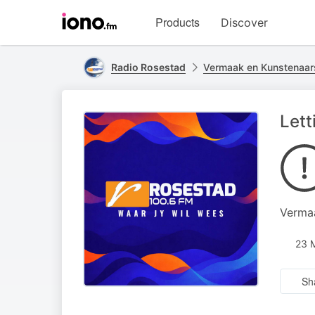
Visit
Products
Discover
iono.fm
homepage
Radio Rosestad
Vermaak en Kunstenaa
Lett
Vermaa
23 
Sh