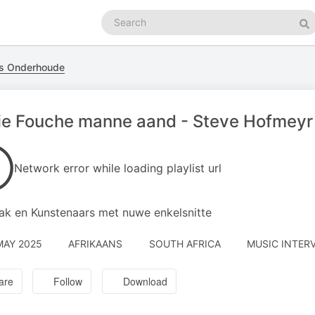
Search
podcasts
Se
rs Onderhoude
ie Fouche manne aand - Steve Hofmeyr
Network error while loading playlist url
k en Kunstenaars met nuwe enkelsnitte
MAY 2025
AFRIKAANS
SOUTH AFRICA
MUSIC INTERV
are
Follow
Download