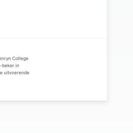
enryn College
-beker in
ie uitvoerende