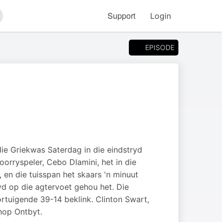
Support
Login
arch
EPISODE
 die Griekwas Saterdag in die eindstryd
orryspeler, Cebo Dlamini, het in die
en die tuisspan het skaars 'n minuut
yd op die agtervoet gehou het. Die
rtuigende 39-14 beklink. Clinton Swart,
nop Ontbyt.