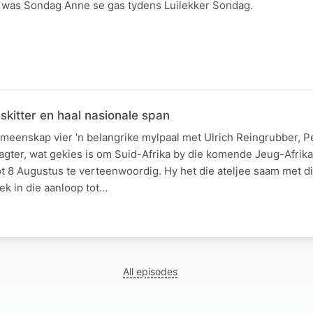
t was Sondag Anne se gas tydens Luilekker Sondag.
kitter en haal nasionale span
meenskap vier 'n belangrike mylpaal met Ulrich Reingrubber, P
gter, wat gekies is om Suid-Afrika by die komende Jeug-Afrika
tot 8 Augustus te verteenwoordig. Hy het die ateljee saam met d
ek in die aanloop tot…
All episodes