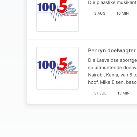
Die plaaslike musikan
3 AUG
10 MIN
Penryn doelwagter s
Die Laeveldse sportge
se uitmuntende doelwa
Nairobi, Kenia, van 6 
hoof, Mike Eisen, beso
31 JUL
13 MIN