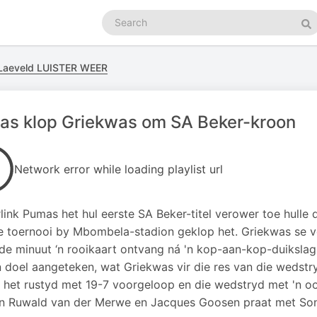
Search
podcasts
Se
Laeveld LUISTER WEER
as klop Griekwas om SA Beker-kroon
Network error while loading playlist url
rlink Pumas het hul eerste SA Beker-titel verower toe hulle
e toernooi by Mbombela-stadion geklop het. Griekwas se vo
e minuut ‘n rooikaart ontvang ná 'n kop-aan-kop-duikslag, 
'n doel aangeteken, wat Griekwas vir die res van die wedstr
het rustyd met 19-7 voorgeloop en die wedstryd met 'n oo
n Ruwald van der Merwe en Jacques Goosen praat met So