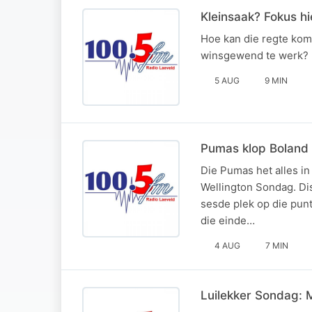
Kleinsaak? Fokus hi
Hoe kan die regte kom
winsgewend te werk? H
5 AUG
9 MIN
Pumas klop Boland v
Die Pumas het alles in
Wellington Sondag. Di
sesde plek op die punt
die einde…
4 AUG
7 MIN
Luilekker Sondag: