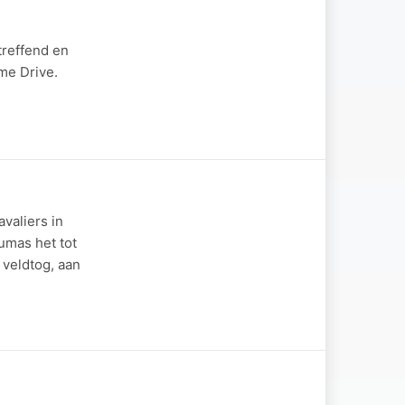
treffend en
me Drive.
valiers in
umas het tot
 veldtog, aan