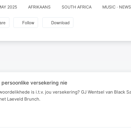
MAY 2025
AFRIKAANS
SOUTH AFRICA
MUSIC · NEWS
are
Follow
Download
 persoonlike versekering nie
woordelikhede is i.t.v. jou versekering? GJ Wentsel van Black S
met Laeveld Brunch.