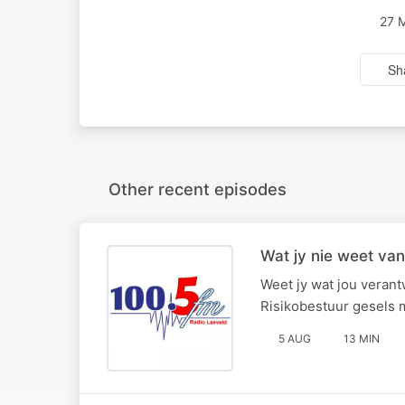
27 
Sh
Other recent episodes
Wat jy nie weet van
Weet jy wat jou verant
Risikobestuur gesels 
5 AUG
13 MIN