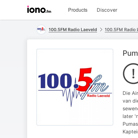
Visit
Products
Discover
iono.fm
homepage
100.5FM Radio Laeveld
100.5FM Radio 
Pum
Die Ai
van di
sewend
later 
Pumas 
Kaptei