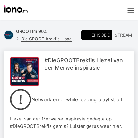
GROOTfm 90.5
EPISODE
STREAM
Die GROOT brekfis – saam met Ruben en Charonike
#DieGROOTBrekfis Liezel van
der Merwe inspirasie
Network error while loading playlist url
Liezel van der Merwe se inspirasie gedagte op
#DieGROOTBrekfis gemis? Luister gerus weer hier.