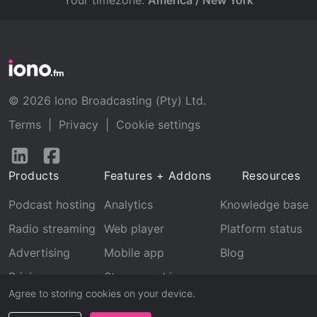
Your timezone:
America / New York
© 2026 Iono Broadcasting (Pty) Ltd.
Terms
|
Privacy
|
Cookie settings
Follow
Follow
us
us
Products
Features + Addons
Resources
on
on
LinkedIn
Facebook
Podcast hosting
Analytics
Knowledge base
Radio streaming
Web player
Platform status
Advertising
Mobile app
Blog
Pricing
Stream archive
Agree to storing cookies on your device.
Recognition