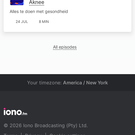
Aknee
Alles te doen met gesondheid
24 JUL
8 MIN
All episodes
Your timezone:
America / New York
© 2026 Iono Broadcasting (Pty) Ltd.