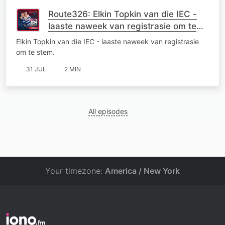
Route326: Elkin Topkin van die IEC -
laaste naweek van registrasie om te
stem
Elkin Topkin van die IEC - laaste naweek van registrasie
om te stem.
31 JUL
2 MIN
All episodes
Your timezone:
America / New York