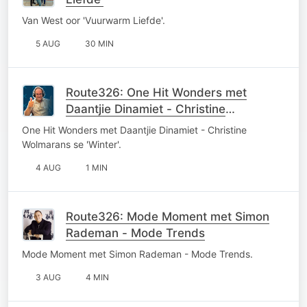
Van West oor 'Vuurwarm Liefde'.
5 AUG
30 MIN
Route326: One Hit Wonders met
Daantjie Dinamiet - Christine
Wolmarans se 'Winter'
One Hit Wonders met Daantjie Dinamiet - Christine
Wolmarans se 'Winter'.
4 AUG
1 MIN
Route326: Mode Moment met Simon
Rademan - Mode Trends
Mode Moment met Simon Rademan - Mode Trends.
3 AUG
4 MIN