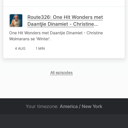
Route326: One Hit Wonders met
Daantjie Dinamiet - Christine
Wolmarans se 'Winter'
One Hit Wonders met Daantjie Dinamiet - Christine
Wolmarans se 'Winter'.
4 AUG
1 MIN
All episodes
Your timezone:
America / New York