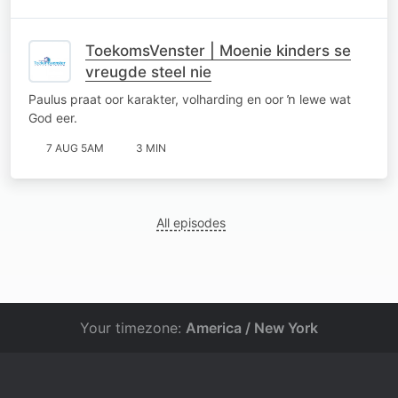
ToekomsVenster | Moenie kinders se
vreugde steel nie
Paulus praat oor karakter, volharding en oor ŉ lewe wat
God eer.
7 AUG 5AM
3 MIN
All episodes
Your timezone:
America / New York