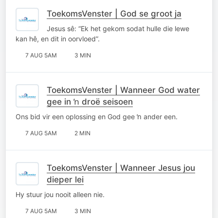
ToekomsVenster | God se groot ja
Jesus sê: “Ek het gekom sodat hulle die lewe
kan hê, en dit in oorvloed”.
7 AUG 5AM
3 MIN
ToekomsVenster | Wanneer God water
gee in ŉ droë seisoen
Ons bid vir een oplossing en God gee ŉ ander een.
7 AUG 5AM
2 MIN
ToekomsVenster | Wanneer Jesus jou
dieper lei
Hy stuur jou nooit alleen nie.
7 AUG 5AM
3 MIN