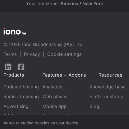
Your timezone:
America / New York
© 2026 Iono Broadcasting (Pty) Ltd.
Terms
|
Privacy
|
Cookie settings
Follow
Follow
us
us
Products
Features + Addons
Resources
on
on
LinkedIn
Facebook
Podcast hosting
Analytics
Knowledge base
Radio streaming
Web player
Platform status
Advertising
Mobile app
Blog
Pricing
Stream archive
Agree to storing cookies on your device.
Recognition