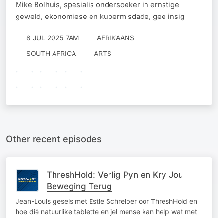
Mike Bolhuis, spesialis ondersoeker in ernstige
geweld, ekonomiese en kubermisdade, gee insig
8 JUL 2025 7AM
AFRIKAANS
SOUTH AFRICA
ARTS
Other recent episodes
ThreshHold: Verlig Pyn en Kry Jou
Beweging Terug
Jean-Louis gesels met Estie Schreiber oor ThreshHold en
hoe dié natuurlike tablette en jel mense kan help wat met