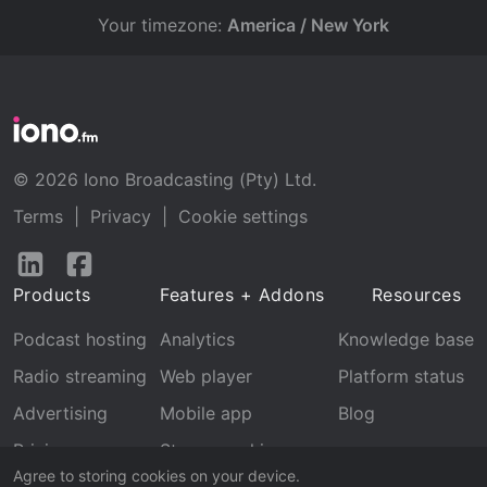
Your timezone:
America / New York
© 2026 Iono Broadcasting (Pty) Ltd.
Terms
|
Privacy
|
Cookie settings
Follow
Follow
us
us
Products
Features + Addons
Resources
on
on
LinkedIn
Facebook
Podcast hosting
Analytics
Knowledge base
Radio streaming
Web player
Platform status
Advertising
Mobile app
Blog
Pricing
Stream archive
Agree to storing cookies on your device.