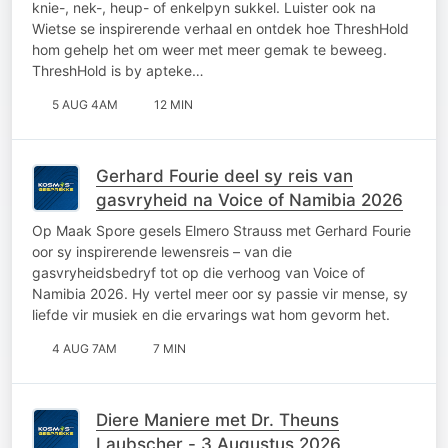
knie-, nek-, heup- of enkelpyn sukkel. Luister ook na
Wietse se inspirerende verhaal en ontdek hoe ThreshHold
hom gehelp het om weer met meer gemak te beweeg.
ThreshHold is by apteke…
5 AUG 4AM
12 MIN
Gerhard Fourie deel sy reis van
gasvryheid na Voice of Namibia 2026
Op Maak Spore gesels Elmero Strauss met Gerhard Fourie
oor sy inspirerende lewensreis – van die
gasvryheidsbedryf tot op die verhoog van Voice of
Namibia 2026. Hy vertel meer oor sy passie vir mense, sy
liefde vir musiek en die ervarings wat hom gevorm het.
4 AUG 7AM
7 MIN
Diere Maniere met Dr. Theuns
Laubscher - 3 Augustus 2026