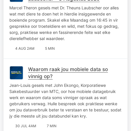
Marcel Theron gesels met Dr. Theuns Laubscher oor alles
wat met diere te doen het in hierdie insiggewende en
boeiende program. Skakel elke Maandag om 16:45 in vir
gesprekke oor troeteldiere en wild, met fokus op gedrag,
sorg, praktiese wenke en fassinerende feite wat elke
diereliefhebber sal waardeer.
4 AUG 2AM
5 MIN
Waarom raak jou mobiele data so
vinnig op?
Jean-Louis gesels met John Ekongo, Korporatiewe
Sakebestuurder van MTC, oor hoe mobiele datagebruik
werk en waarom data soms vinniger opraak as wat
gebruikers verwag. Hulle bespreek ook praktiese wenke
om jou dataverbruik beter te verstaan en te bestuur, sodat
jy die meeste uit jou databundel kan kry.
30 JUL 4AM
7 MIN