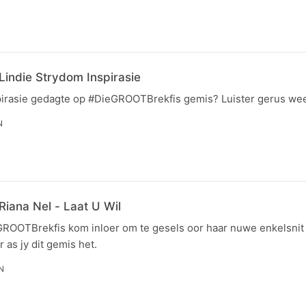
indie Strydom Inspirasie
pirasie gedagte op #DieGROOTBrekfis gemis? Luister gerus wee
N
iana Nel - Laat U Wil
GROOTBrekfis kom inloer om te gesels oor haar nuwe enkelsnit "
 as jy dit gemis het.
N