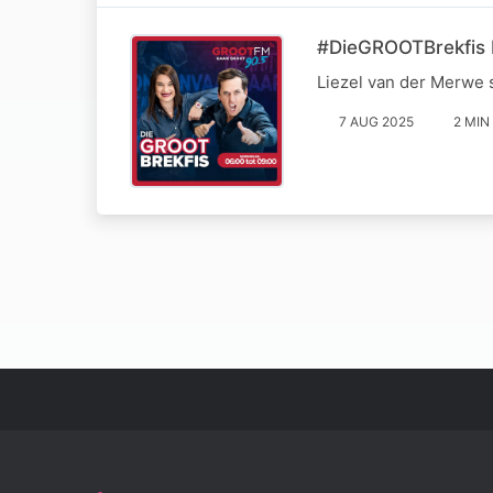
#DieGROOTBrekfis L
Liezel van der Merwe 
7 AUG 2025
2 MIN