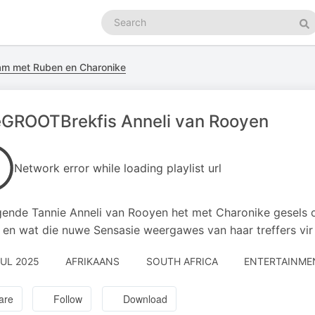
Search
podcasts
Se
am met Ruben en Charonike
eGROOTBrekfis Anneli van Rooyen
Network error while loading playlist url
gende Tannie Anneli van Rooyen het met Charonike gesels 
 en wat die nuwe Sensasie weergawes van haar treffers vir 
JUL 2025
AFRIKAANS
SOUTH AFRICA
ENTERTAINME
are
Follow
Download