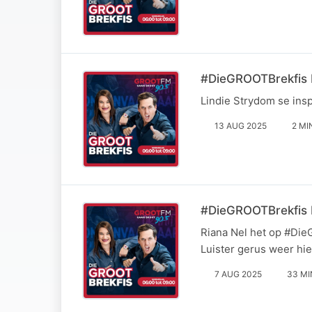
#DieGROOTBrekfis L
Lindie Strydom se ins
13 AUG 2025
2 MI
#DieGROOTBrekfis R
Riana Nel het op #Die
Luister gerus weer hier
7 AUG 2025
33 MI