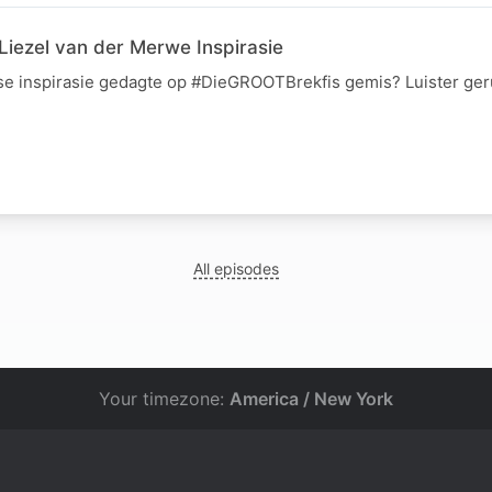
iezel van der Merwe Inspirasie
se inspirasie gedagte op #DieGROOTBrekfis gemis? Luister ger
All episodes
Your timezone:
America / New York