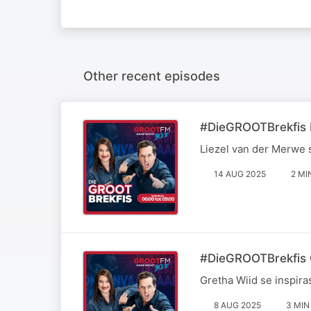
Other recent episodes
#DieGROOTBrekfis L
Liezel van der Merwe 
14 AUG 2025
2 MI
#DieGROOTBrekfis G
Gretha Wiid se inspir
8 AUG 2025
3 MIN