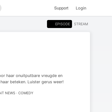
Support
Login
arch
EPISODE
STREAM
oor haar onuitputbare vreugde en
haar beteken. Luister gerus weer!
NT NEWS · COMEDY