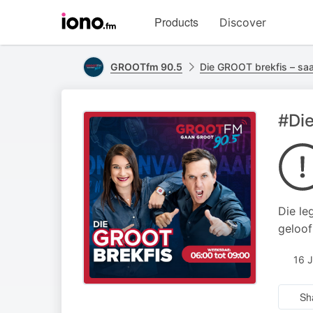
Visit
Products
Discover
iono.fm
homepage
GROOTfm 90.5
Die GROOT brekfis – sa
#Di
Die le
geloof
16 
Sh