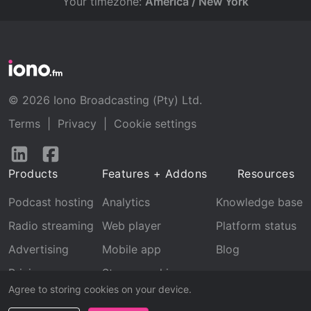
Your timezone:
America / New York
© 2026 Iono Broadcasting (Pty) Ltd.
Terms
|
Privacy
|
Cookie settings
Follow
Follow
us
us
Products
Features + Addons
Resources
on
on
LinkedIn
Facebook
Podcast hosting
Analytics
Knowledge base
Radio streaming
Web player
Platform status
Advertising
Mobile app
Blog
Pricing
Stream archive
Agree to storing cookies on your device.
Recognition