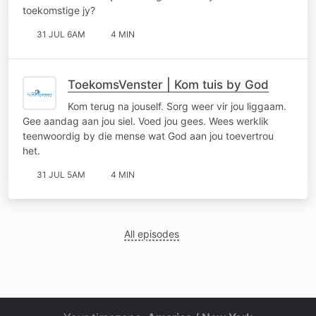
toekomstige jy?
31 JUL 6AM
4 MIN
ToekomsVenster | Kom tuis by God
Kom terug na jouself. Sorg weer vir jou liggaam.
Gee aandag aan jou siel. Voed jou gees. Wees werklik
teenwoordig by die mense wat God aan jou toevertrou
het.
31 JUL 5AM
4 MIN
All episodes