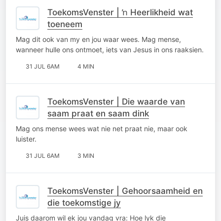
ToekomsVenster | ŉ Heerlikheid wat
toeneem
Mag dit ook van my en jou waar wees. Mag mense,
wanneer hulle ons ontmoet, iets van Jesus in ons raaksien.
31 JUL 6AM
4 MIN
ToekomsVenster | Die waarde van
saam praat en saam dink
Mag ons mense wees wat nie net praat nie, maar ook
luister.
31 JUL 6AM
3 MIN
ToekomsVenster | Gehoorsaamheid en
die toekomstige jy
Juis daarom wil ek jou vandag vra: Hoe lyk die