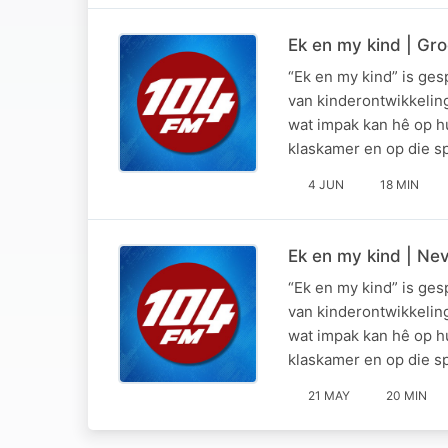
Ek en my kind | Gro
“Ek en my kind” is ge
van kinderontwikkelin
wat impak kan hê op hu
klaskamer en op die 
4 JUN
18 MIN
Ek en my kind | Nev
“Ek en my kind” is ge
van kinderontwikkelin
wat impak kan hê op hu
klaskamer en op die 
21 MAY
20 MIN