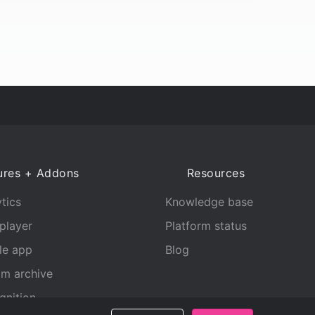
ures + Addons
Resources
tics
Knowledge base
player
Platform status
le app
Blog
am archive
gnition