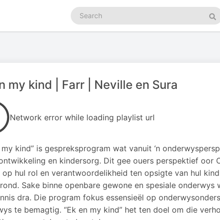
Search
podcasts
Se
n my kind | Farr | Neville en Sura
Network error while loading playlist url
 my kind” is gespreksprogram wat vanuit ‘n onderwysperspe
ontwikkeling en kindersorg. Dit gee ouers perspektief oo
 op hul rol en verantwoordelikheid ten opsigte van hul kind
rond. Sake binne openbare gewone en spesiale onderwys w
nnis dra. Die program fokus essensieël op onderwysonders
ys te bemagtig. “Ek en my kind” het ten doel om die verho