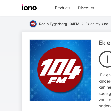
Visit
Products
Discover
iono.fm
homepage
Radio Tygerberg 104FM
Ek en my kind
Ek e
“Ek en
kinder
kan hê
speelg
van ke
onderw