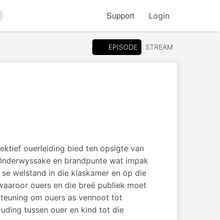
Support
Login
arch
EPISODE
STREAM
ktief ouerleiding bied ten opsigte van
r Onderwyssake en brandpunte wat impak
 se welstand in die klaskamer en op die
aaroor ouers en die breë publiek moet
teuning om ouers as vennoot tot
uding tussen ouer en kind tot die