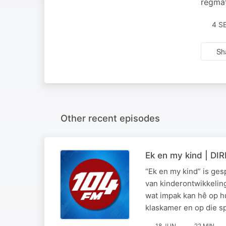
regmat
4 S
Sh
Other recent episodes
Ek en my kind | DI
“Ek en my kind” is ge
van kinderontwikkelin
wat impak kan hê op hu
klaskamer en op die 
18 JUN
22 MIN