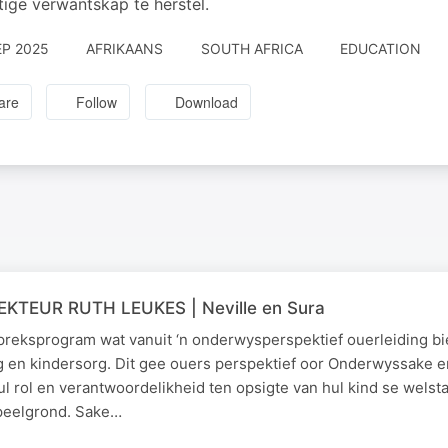
ige verwantskap te herstel.
EP 2025
AFRIKAANS
SOUTH AFRICA
EDUCATION
are
Follow
Download
REKTEUR RUTH LEUKES | Neville en Sura
spreksprogram wat vanuit ‘n onderwysperspektief ouerleiding bi
g en kindersorg. Dit gee ouers perspektief oor Onderwyssake 
l rol en verantwoordelikheid ten opsigte van hul kind se welsta
speelgrond. Sake…