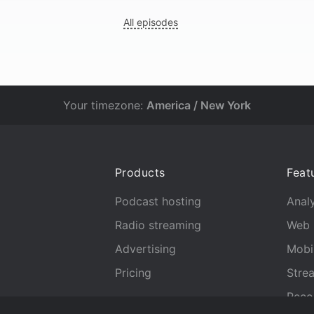
All episodes
Your timezone:
America / New York
Products
Feat
Podcast hosting
Analy
Radio streaming
Web 
Advertising
Mobi
Pricing
Stre
Reco