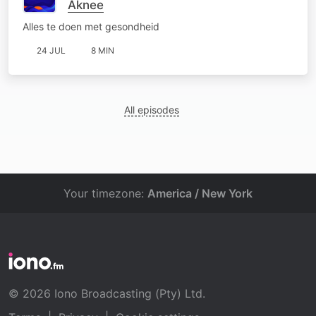
Aknee
Alles te doen met gesondheid
24 JUL
8 MIN
All episodes
Your timezone:
America / New York
© 2026 Iono Broadcasting (Pty) Ltd.