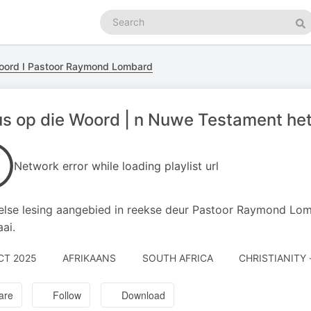
Search
podcasts
Se
oord I Pastoor Raymond Lombard
s op die Woord | n Nuwe Testament he
Network error while loading playlist url
else lesing aangebied in reekse deur Pastoor Raymond Lo
aai.
CT 2025
AFRIKAANS
SOUTH AFRICA
CHRISTIANITY 
are
Follow
Download