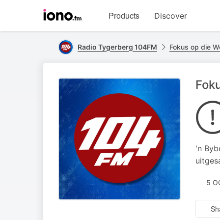
Visit
Products
Discover
iono.fm
homepage
Radio Tygerberg 104FM
Fokus op die W
Foku
'n Byb
uitges
5 O
Sh