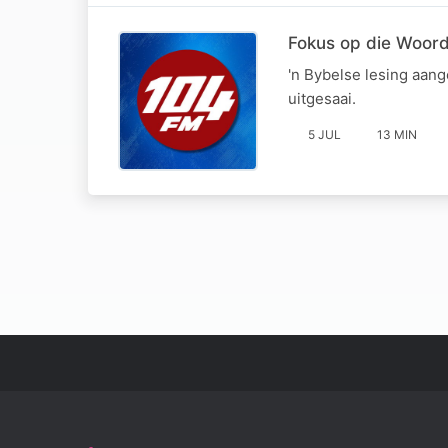
Fokus op die Woord
'n Bybelse lesing aan
uitgesaai.
5 JUL
13 MIN