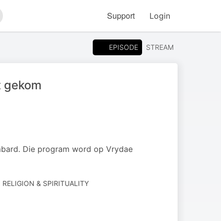
Support
Login
arch
EPISODE
STREAM
t gekom
mbard. Die program word op Vrydae
· RELIGION & SPIRITUALITY