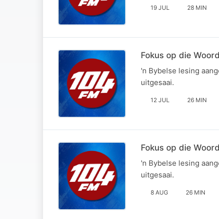
19 JUL
28 MIN
Fokus op die Woor
'n Bybelse lesing aan
uitgesaai.
12 JUL
26 MIN
Fokus op die Woord |
'n Bybelse lesing aan
uitgesaai.
8 AUG
26 MIN