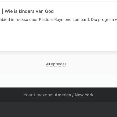
 | Wie is kinders van God
gebied in reekse deur Pastoor Raymond Lombard. Die program 
All episodes
Your timezone:
America / New York