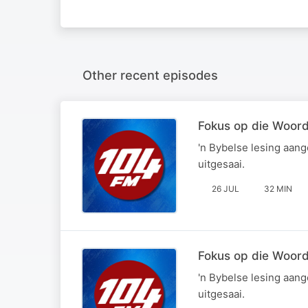
Other recent episodes
Fokus op die Woor
'n Bybelse lesing aan
uitgesaai.
26 JUL
32 MIN
Fokus op die Woord
'n Bybelse lesing aan
uitgesaai.