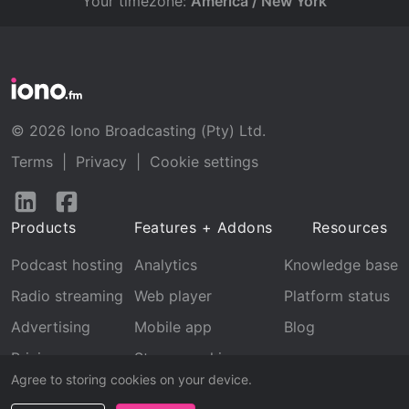
Your timezone:
America / New York
© 2026 Iono Broadcasting (Pty) Ltd.
Terms
|
Privacy
|
Cookie settings
Follow
Follow
us
us
Products
Features + Addons
Resources
on
on
LinkedIn
Facebook
Podcast hosting
Analytics
Knowledge base
Radio streaming
Web player
Platform status
Advertising
Mobile app
Blog
Pricing
Stream archive
Agree to storing cookies on your device.
Recognition