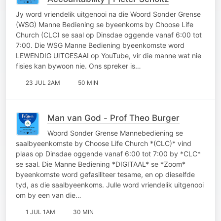
Jy word vriendelik uitgenooi na die Woord Sonder Grense
(WSG) Manne Bediening se byeenkoms by Choose Life
Church (CLC) se saal op Dinsdae oggende vanaf 6:00 tot
7:00. Die WSG Manne Bediening byeenkomste word
LEWENDIG UITGESAAI op YouTube, vir die manne wat nie
fisies kan bywoon nie. Ons spreker is…
23 JUL 2AM
50 MIN
Man van God - Prof Theo Burger
Woord Sonder Grense Mannebediening se
saalbyeenkomste by Choose Life Church *(CLC)* vind
plaas op Dinsdae oggende vanaf 6:00 tot 7:00 by *CLC*
se saal. Die Manne Bediening *DIGITAAL* se *Zoom*
byeenkomste word gefasiliteer tesame, en op dieselfde
tyd, as die saalbyeenkoms. Julle word vriendelik uitgenooi
om by een van die…
1 JUL 1AM
30 MIN