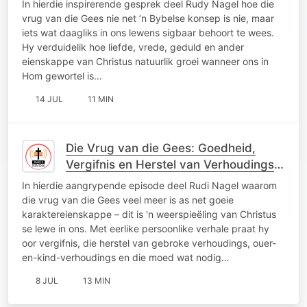
In hierdie inspirerende gesprek deel Rudy Nagel hoe die
vrug van die Gees nie net ’n Bybelse konsep is nie, maar
iets wat daagliks in ons lewens sigbaar behoort te wees.
Hy verduidelik hoe liefde, vrede, geduld en ander
eienskappe van Christus natuurlik groei wanneer ons in
Hom gewortel is…
14 JUL
11 MIN
Die Vrug van die Gees: Goedheid,
Vergifnis en Herstel van Verhoudings
met Rudi Nagel
In hierdie aangrypende episode deel Rudi Nagel waarom
die vrug van die Gees veel meer is as net goeie
karaktereienskappe – dit is 'n weerspieëling van Christus
se lewe in ons. Met eerlike persoonlike verhale praat hy
oor vergifnis, die herstel van gebroke verhoudings, ouer-
en-kind-verhoudings en die moed wat nodig…
8 JUL
13 MIN