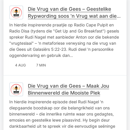
Die Vrug van die Gees – Geestelike
Rypwording soos 'n Vrug wat aan die
Boom Ryp Word
In hierdie inspirerende praatjie op Radio Cape Pulpit en
Radio Disa (tydens die "Get Up and Go Breakfast") gesels
spreker Rudi Nagel met aanbieder Anton oor die bekende
"vrugteslaai" – 'n metaforiese verwysing na die vrug van
die Gees uit Galasiërs 5:22-23. Rudi deel 'n persoonlike
oggendervaring en gebruik dan…
4 AUG
7 MIN
Die Vrug van die Gees – Maak Jou
Binnenwereld die Mooiste Plek
In hierdie inspirerende episode deel Rudi Nagel 'n
diepgaande boodskap oor die belangrikheid van ons
binnenwereld – die innerlike ruimte waar ons gedagtes,
emosies en geestelike lewe plaasvind. Hy begin deur
dankbaarheid uit te spreek vir die eenvoudige seëninge