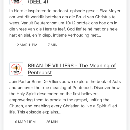
(DEEL 4)
In hierdie inspirerende podcast-episode gesels Elza Meyer
oor wat dit werklik beteken om die Bruid van Christus te
wees. Vanuit Deuteronomium 10:12 ontdek ons hoe om in
die vrees van die Here te leef, God lief te hê met ons hele
hart en siel, en ’n diep, intieme verhouding met…
12 MAR 11PM
7 MIN
BRIAN DE VILLIERS - The Meaning of
Pentecost
Join Pastor Brian De Villiers as we explore the book of Acts
and uncover the true meaning of Pentecost. Discover how
the Holy Spirit descended on the first believers,
empowering them to proclaim the gospel, uniting the
Church, and enabling every Christian to live a Spirit-filled
life. This episode explains…
9 MAR 11PM
26 MIN