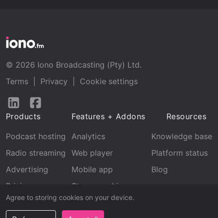
© 2026 Iono Broadcasting (Pty) Ltd.
Terms
|
Privacy
|
Cookie settings
Follow
Follow
us
us
Products
Features + Addons
Resources
on
on
LinkedIn
Facebook
Podcast hosting
Analytics
Knowledge base
Radio streaming
Web player
Platform status
Advertising
Mobile app
Blog
Pricing
Stream archive
Agree to storing cookies on your device.
Recognition