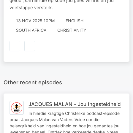
geloof, sal hierdie episode jou gees verfris en jou
voetstappe versterk.
13 NOV 2025 10PM
ENGLISH
SOUTH AFRICA
CHRISTIANITY
Other recent episodes
JACQUES MALAN - Jou Ingesteldheid
In hierdie kragtige Christelike podcast-episode
praat Jacques Malan van Vaders Voice oor die
belangrikheid van ingesteldheid en hoe jou gedagtes jou
lewenspad bepaal. Ontdek hoe verkeerde denke, vrees,