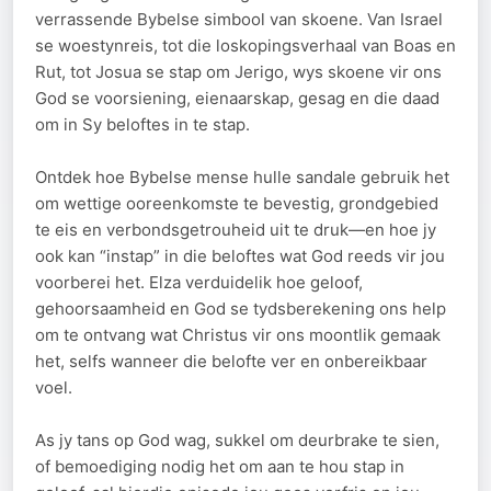
verrassende Bybelse simbool van skoene. Van Israel
se woestynreis, tot die loskopingsverhaal van Boas en
Rut, tot Josua se stap om Jerigo, wys skoene vir ons
God se voorsiening, eienaarskap, gesag en die daad
om in Sy beloftes in te stap.
Ontdek hoe Bybelse mense hulle sandale gebruik het
om wettige ooreenkomste te bevestig, grondgebied
te eis en verbondsgetrouheid uit te druk—en hoe jy
ook kan “instap” in die beloftes wat God reeds vir jou
voorberei het. Elza verduidelik hoe geloof,
gehoorsaamheid en God se tydsberekening ons help
om te ontvang wat Christus vir ons moontlik gemaak
het, selfs wanneer die belofte ver en onbereikbaar
voel.
As jy tans op God wag, sukkel om deurbrake te sien,
of bemoediging nodig het om aan te hou stap in