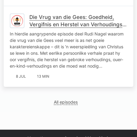
Die Vrug van die Gees: Goedheid,
Vergifnis en Herstel van Verhoudings
met Rudi Nagel
In hierdie aangrypende episode deel Rudi Nagel waarom
die vrug van die Gees veel meer is as net goeie
karaktereienskappe – dit is 'n weerspieëling van Christus
se lewe in ons. Met eerlike persoonlike verhale praat hy
oor vergifnis, die herstel van gebroke verhoudings, ouer-
en-kind-verhoudings en die moed wat nodig…
8 JUL
13 MIN
All episodes