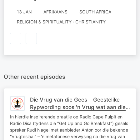
13 JAN
AFRIKAANS
SOUTH AFRICA
RELIGION & SPIRITUALITY · CHRISTIANITY
Other recent episodes
Die Vrug van die Gees – Geestelike
Rypwording soos 'n Vrug wat aan die
Boom Ryp Word
In hierdie inspirerende praatjie op Radio Cape Pulpit en
Radio Disa (tydens die "Get Up and Go Breakfast") gesels
spreker Rudi Nagel met aanbieder Anton oor die bekende
"vrugteslaai" – 'n metaforiese verwysing na die vrug van