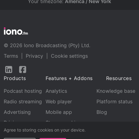
Your timezone:
America / New York
© 2026 Iono Broadcasting (Pty) Ltd.
Terms
|
Privacy
|
Cookie settings
Follow
Follow
us
us
Products
Features + Addons
Resources
on
on
LinkedIn
Facebook
Podcast hosting
Analytics
Knowledge base
Radio streaming
Web player
Platform status
Advertising
Mobile app
Blog
Pricing
Stream archive
Agree to storing cookies on your device.
Recognition