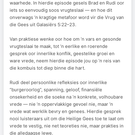
waarhede. In hierdie episode gesels Brad en Rudi oor
iets so eenvoudig soos vrugteslaai — en hoe dit
onverwags ’n kragtige metafoor word vir die Vrug van
die Gees uit Galasiërs 5:22–23.
Van praktiese wenke oor hoe om ’n vars en gesonde
vrugteslaai te maak, tot ’n eerlike en roerende
gesprek oor innerlike konflik, geestelike groei en
ware vrede, neem hierdie episode jou op ’n reis van
die kombuis tot diep binne die hart.
Rudi deel persoonlike refleksies oor innerlike
“burgeroorlog”, spanning, geloof, finansiële
onsekerheid en die soeke na ’n konkrete, volhoubare
vrede — nie ’n oppervlakkige gevoel nie, maar ’n
vrede wat werklik bevry en genees. Hierdie gesprek
nooi luisteraars uit om die Heilige Gees toe te laat om
vrede te vestig, nie net teoreties nie, maar prakties in
die alledaagse lewe.