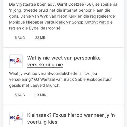
Die Vrystaatse boer, adv. Gerrit Coetzee (58), se soeke na
'n jong, tweede bruid het die internet behoorlik aan die
gons. Danie van Wyk van Neon Kerk en die regsgeleerde
Monique Niebaber verduidelik vir Sonop Ontbyt wat die
reg en die Bybel daaroor sê.
6 AUG
22 MIN
Wat jy nie weet van persoonlike
versekering nie
Weet jy wat jou verantwoordelikhede is i.t.v. jou
versekering? GJ Wentsel van Black Sable Risikobestuur
gesels met Laeveld Brunch.
5 AUG
13 MIN
Kleinsaak? Fokus hierop wanneer jy 'n
voertuig kies