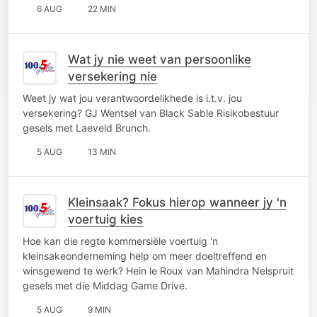
6 AUG
22 MIN
Wat jy nie weet van persoonlike
versekering nie
Weet jy wat jou verantwoordelikhede is i.t.v. jou
versekering? GJ Wentsel van Black Sable Risikobestuur
gesels met Laeveld Brunch.
5 AUG
13 MIN
Kleinsaak? Fokus hierop wanneer jy 'n
voertuig kies
Hoe kan die regte kommersiële voertuig 'n
kleinsakeonderneming help om meer doeltreffend en
winsgewend te werk? Hein le Roux van Mahindra Nelspruit
gesels met die Middag Game Drive.
5 AUG
9 MIN