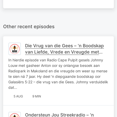
Other recent episodes
Die Vrug van die Gees – 'n Boodskap
van Liefde, Vrede en Vreugde met
Johnny Louw
In hierdie episode van Radio Cape Pulpit gesels Johnny
Louw met gasheer Anton oor sy onlangse besoek aan
Radiopark in Makoland en die vreugde om weer sy mense
te sien ná 7 jaar. Hy deel 'n diepgaande boodskap oor
Galasiërs 5:22 – die vrug van die Gees. Johnny verduidelik
dat…
5 AUG
9 MIN
Ondersteun Jou Streekradio – 'n