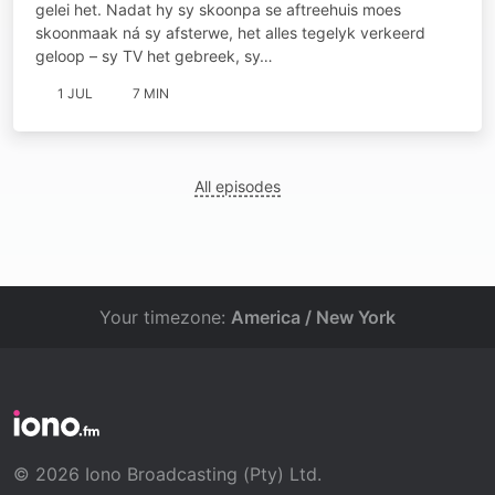
gelei het. Nadat hy sy skoonpa se aftreehuis moes
skoonmaak ná sy afsterwe, het alles tegelyk verkeerd
geloop – sy TV het gebreek, sy…
1 JUL
7 MIN
All episodes
Your timezone:
America / New York
© 2026 Iono Broadcasting (Pty) Ltd.