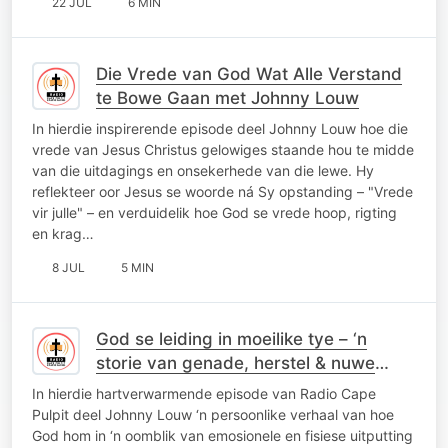
22 JUL
6 MIN
Die Vrede van God Wat Alle Verstand
te Bowe Gaan met Johnny Louw
In hierdie inspirerende episode deel Johnny Louw hoe die
vrede van Jesus Christus gelowiges staande hou te midde
van die uitdagings en onsekerhede van die lewe. Hy
reflekteer oor Jesus se woorde ná Sy opstanding – "Vrede
vir julle" – en verduidelik hoe God se vrede hoop, rigting
en krag…
8 JUL
5 MIN
God se leiding in moeilike tye – ‘n
storie van genade, herstel & nuwe
vriende
In hierdie hartverwarmende episode van Radio Cape
Pulpit deel Johnny Louw ‘n persoonlike verhaal van hoe
God hom in ‘n oomblik van emosionele en fisiese uitputting