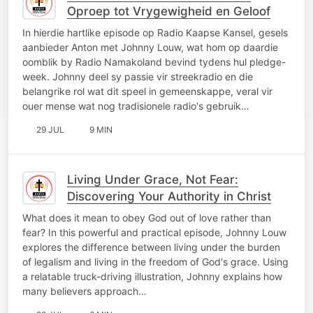
Oproep tot Vrygewigheid en Geloof
In hierdie hartlike episode op Radio Kaapse Kansel, gesels
aanbieder Anton met Johnny Louw, wat hom op daardie
oomblik by Radio Namakoland bevind tydens hul pledge-
week. Johnny deel sy passie vir streekradio en die
belangrike rol wat dit speel in gemeenskappe, veral vir
ouer mense wat nog tradisionele radio's gebruik…
29 JUL
9 MIN
Living Under Grace, Not Fear:
Discovering Your Authority in Christ
What does it mean to obey God out of love rather than
fear? In this powerful and practical episode, Johnny Louw
explores the difference between living under the burden
of legalism and living in the freedom of God's grace. Using
a relatable truck-driving illustration, Johnny explains how
many believers approach…