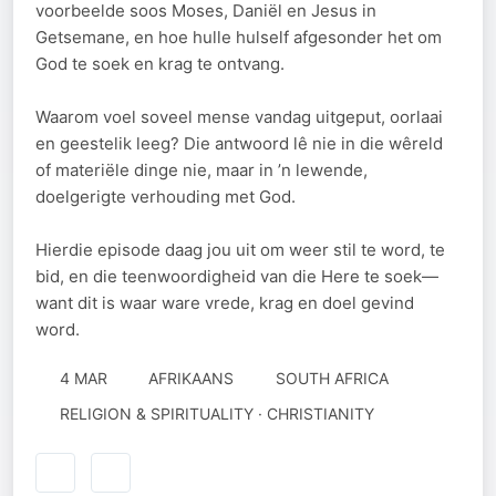
voorbeelde soos Moses, Daniël en Jesus in
Getsemane, en hoe hulle hulself afgesonder het om
God te soek en krag te ontvang.
Waarom voel soveel mense vandag uitgeput, oorlaai
en geestelik leeg? Die antwoord lê nie in die wêreld
of materiële dinge nie, maar in ’n lewende,
doelgerigte verhouding met God.
Hierdie episode daag jou uit om weer stil te word, te
bid, en die teenwoordigheid van die Here te soek—
want dit is waar ware vrede, krag en doel gevind
word.
4 MAR
AFRIKAANS
SOUTH AFRICA
RELIGION & SPIRITUALITY · CHRISTIANITY