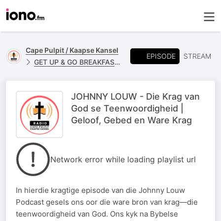
Cape Pulpit / Kaapse Kansel
EPISODE
STREAM
GET UP & GO BREAKFAST - JOHNNY LOUW
JOHNNY LOUW - Die Krag van
God se Teenwoordigheid |
Geloof, Gebed en Ware Krag
Network error while loading playlist url
In hierdie kragtige episode van die Johnny Louw
Podcast gesels ons oor die ware bron van krag—die
teenwoordigheid van God. Ons kyk na Bybelse